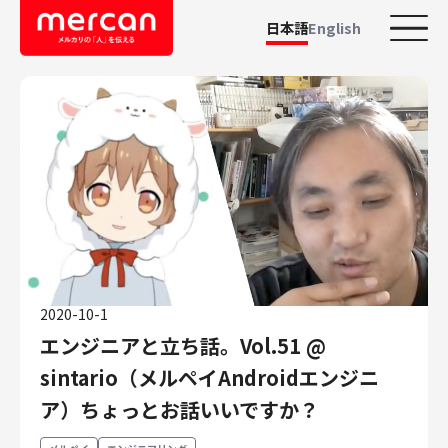
日本語
English
カテゴリーから探す
会社・事業
鹿島アントラーズ
Ads
メルカリ
メルペイ
2020-10-1
メルコイン
エンジニアと立ち話。Vol.51 @
メルカリShops
sintario（メルペイAndroidエンジニ
メルカリR4Dラボ
AI/LLM
ア）ちょっとお話いいですか？
職種