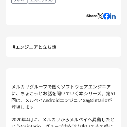
メルペイ
エンジニアリング
エンジニアリング
Share
エンジニアリング
コーポレートエンジニアリング
セキュリティエンジニアリング
プロダクト・ビジネス
#
エンジニアと立ち話
経営・事業企画
事業開発
カスタマーサービス
営業
マーケティング・PR
メルカリグループで働くソフトウェアエンジニア
プロダクトマネジメント
に、ちょこっとお話を聞いていく本シリーズ。第51
データアナリティクス
回は、メルペイAndroidエンジニアの@sintarioが
登場します。
プロダクトデザイン
クリエイティブ
2020年4月に、メルカリからメルペイへ異動したと
コーポレート
いう@sintario。グループ内を渡り歩いてきて感じ