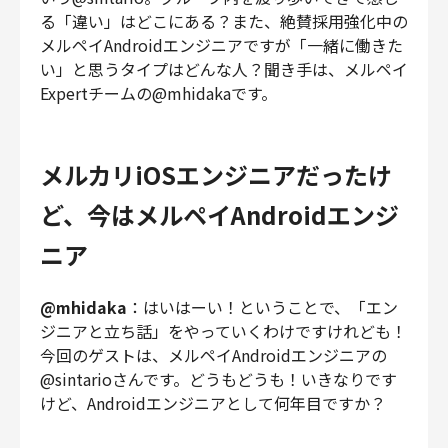
財務・経理
る「違い」はどこにある？また、絶賛採用強化中の
メルペイAndroidエンジニアですが「一緒に働きた
内部監査・リスク
い」と思うタイプはどんな人？聞き手は、メルペイ
法務
Expertチームの@mhidakaです。
人事
セキュリティ・プライバシー
メルカリiOSエンジニアだったけ
ど、今はメルペイAndroidエンジ
募集中の求人一覧
ニア
@mhidaka
：はいはーい！ということで、「エン
ジニアと立ち話」をやっていくわけですけれども！
今回のゲストは、メルペイAndroidエンジニアの
@sintarioさんです。どうもどうも！いきなりです
けど、Androidエンジニアとして何年目ですか？