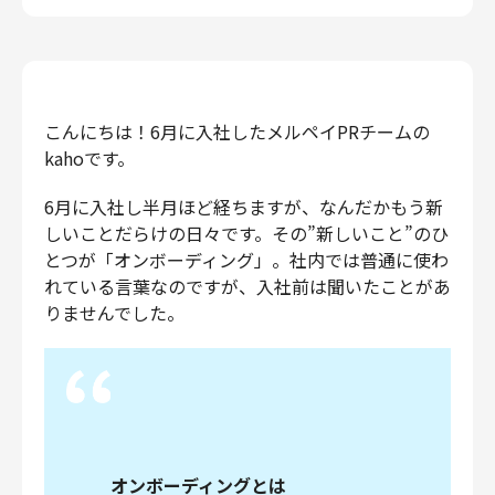
エンジニアリング
エンジニアリング
コーポレートエンジニアリング
セキュリティエンジニアリング
こんにちは！6月に入社したメルペイPRチームの
プロダクト・ビジネス
kahoです。
経営・事業企画
6月に入社し半月ほど経ちますが、なんだかもう新
事業開発
しいことだらけの日々です。その”新しいこと”のひ
とつが「オンボーディング」。社内では普通に使わ
カスタマーサービス
れている言葉なのですが、入社前は聞いたことがあ
営業
りませんでした。
マーケティング・PR
プロダクトマネジメント
データアナリティクス
プロダクトデザイン
クリエイティブ
コーポレート
オンボーディングとは