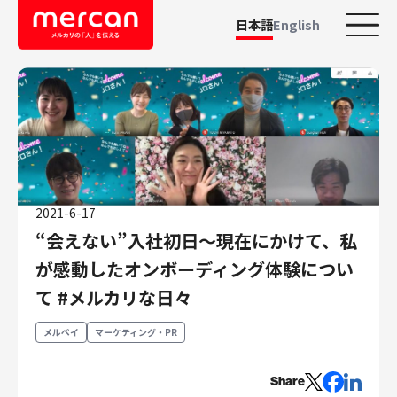
日本語
English
カテゴリーから探す
会社・事業
鹿島アントラーズ
Ads
2021-6-17
メルカリ
“会えない”入社初日〜現在にかけて、私
メルペイ
が感動したオンボーディング体験につい
メルコイン
て #メルカリな日々
メルカリShops
メルカリR4Dラボ
メルペイ
マーケティング・PR
AI/LLM
職種
Share