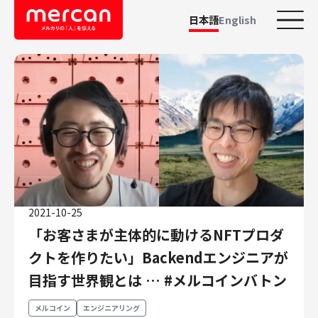
日本語
English
カテゴリーから探す
会社・事業
鹿島アントラーズ
Ads
メルカリ
メルペイ
2021-10-25
メルコイン
「お客さまが主体的に動けるNFTプロダ
メルカリShops
クトを作りたい」Backendエンジニアが
メルカリR4Dラボ
目指す世界観とは … #メルコインバトン
AI/LLM
職種
メルコイン
エンジニアリング