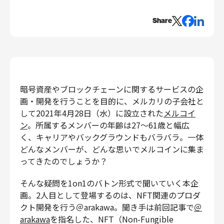
エンジニアリング
Share
エンジニアリング
コーポレートエンジニアリング
セキュリティエンジニアリング
プロダクト・ビジネス
暗号資産やブロックチェーンに関するサービスの企
経営・事業企画
画・開発を行うことを目的に、メルカリの子会社と
事業開発
して2021年4月28日（水）に設立された
メルコイ
カスタマーサービス
ン
。所属するメンバーの年齢は27〜61歳と幅広
営業
く、キャリアやバックグラウンドもバラバラ。一体
マーケティング・PR
どんなメンバーが、どんな思いでメルコインに集ま
プロダクトマネジメント
ってきたのでしょうか？
データアナリティクス
そんな疑問を1on1のバトン形式で聞いていく本企
プロダクトデザイン
画。2人目として登場するのは、NFT関連のプロダ
クリエイティブ
クト開発を行う＠arakawa。聞き手は前回記事で
＠
コーポレート
arakawa
を指名した、NFT（Non-Fungible