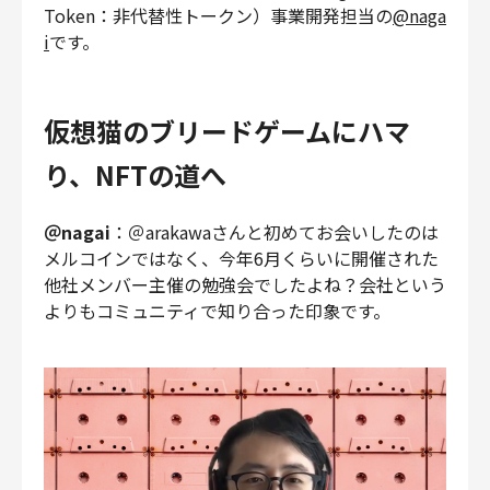
Token：非代替性トークン）事業開発担当の
@naga
財務・経理
i
です。
内部監査・リスク
法務
人事
仮想猫のブリードゲームにハマ
セキュリティ・プライバシー
り、NFTの道へ
＠nagai
：＠arakawaさんと初めてお会いしたのは
メルコインではなく、今年6月くらいに開催された
募集中の求人一覧
他社メンバー主催の勉強会でしたよね？会社という
よりもコミュニティで知り合った印象です。