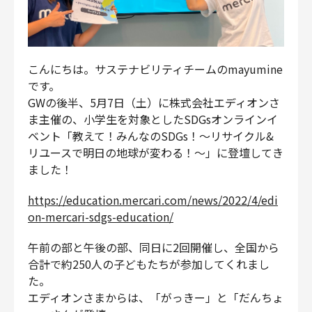
財務・経理
内部監査・リスク
法務
こんにちは。サステナビリティチームのmayumine
人事
です。
セキュリティ・プライバシー
GWの後半、5月7日（土）に株式会社エディオンさ
ま主催の、小学生を対象としたSDGsオンラインイ
ベント「教えて！みんなのSDGs！〜リサイクル&
リユースで明日の地球が変わる！〜」に登壇してき
募集中の求人一覧
ました！
https://education.mercari.com/news/2022/4/edi
on-mercari-sdgs-education/
午前の部と午後の部、同日に2回開催し、全国から
合計で約250人の子どもたちが参加してくれまし
た。
エディオンさまからは、「がっきー」と「だんちょ