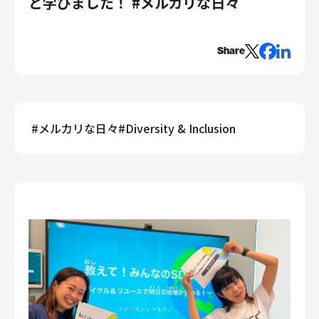
と学びました！ #メルカリな日々
エンジニアリング
エンジニアリング
Share
コーポレートエンジニアリング
セキュリティエンジニアリング
プロダクト・ビジネス
#
メルカリな日々
#
Diversity & Inclusion
経営・事業企画
事業開発
カスタマーサービス
営業
マーケティング・PR
プロダクトマネジメント
データアナリティクス
プロダクトデザイン
クリエイティブ
コーポレート