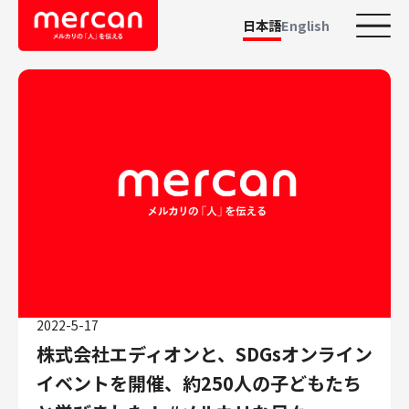
日本語
English
カテゴリーから探す
会社・事業
鹿島アントラーズ
Ads
メルカリ
メルペイ
メルコイン
メルカリShops
2022-5-17
メルカリR4Dラボ
株式会社エディオンと、SDGsオンライン
AI/LLM
イベントを開催、約250人の子どもたち
職種