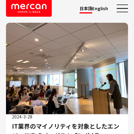
日本語
English
カテゴリーから探す
会社・事業
鹿島アントラーズ
Ads
メルカリ
メルペイ
メルコイン
メルカリShops
メルカリR4Dラボ
2024-3-28
AI/LLM
IT業界のマイノリティを対象としたエン
職種