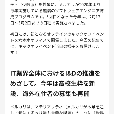
ティ（少数派）を対象に、メルカリが2020年より
財務・経理
毎年実施している無償のソフトウェアエンジニア育
内部監査・リスク
成プログラムです。5回目となった今年は、2月17
法務
日〜3月2日までの日程で実施されました。
人事
セキュリティ・プライバシー
初日には、初となるオフラインのキックオフイベン
トを六本木オフィスで開催しました。今回の記事で
は、キックオフイベント当日の様子をお届けしま
す！
募集中の求人一覧
IT業界全体におけるI&Dの推進を
めざして。今年は高校生枠を新
設、海外在住者の募集も再開
メルカリは、マテリアリティ（メルカリが本業を通
じて解決するべき最も重要な課題）の一つに「世界