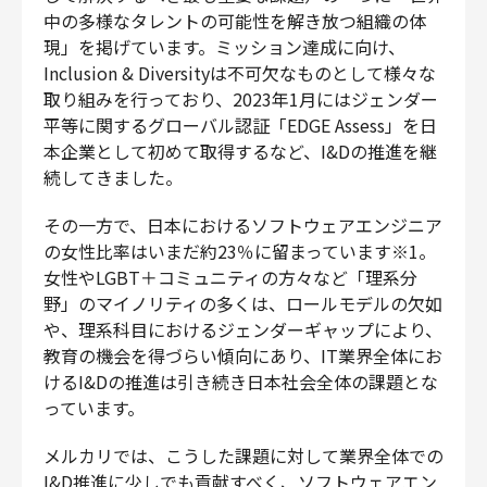
中の多様なタレントの可能性を解き放つ組織の体
現」を掲げています。ミッション達成に向け、
Inclusion & Diversityは不可欠なものとして様々な
取り組みを行っており、2023年1月にはジェンダー
平等に関するグローバル認証「EDGE Assess」を日
本企業として初めて取得するなど、I&Dの推進を継
続してきました。
その一方で、日本におけるソフトウェアエンジニア
の女性比率はいまだ約23％に留まっています※1。
女性やLGBT＋コミュニティの方々など「理系分
野」のマイノリティの多くは、ロールモデルの欠如
や、理系科目におけるジェンダーギャップにより、
教育の機会を得づらい傾向にあり、IT業界全体にお
けるI&Dの推進は引き続き日本社会全体の課題とな
っています。
メルカリでは、こうした課題に対して業界全体での
I&D推進に少しでも貢献すべく、ソフトウェアエン