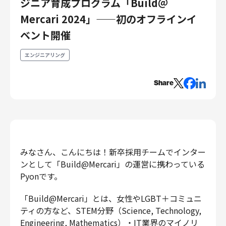
ジニア育成プログラム「Build＠
エンジニアリング
Mercari 2024」——初のオフラインイ
エンジニアリング
ベント開催
コーポレートエンジニアリング
エンジニアリング
セキュリティエンジニアリング
プロダクト・ビジネス
Share
経営・事業企画
事業開発
カスタマーサービス
営業
マーケティング・PR
みなさん、こんにちは！新卒採用チームでインター
プロダクトマネジメント
ンとして「Build@Mercari」の運営に携わっている
Pyonです。
データアナリティクス
プロダクトデザイン
「Build@Mercari」とは、女性やLGBT＋コミュニ
クリエイティブ
ティの方など、STEM分野（Science, Technology,
コーポレート
Engineering, Mathematics）・IT業界のマイノリ