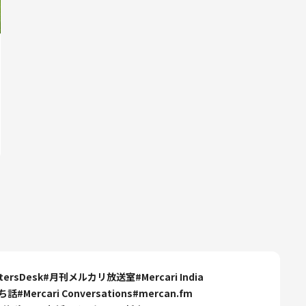
itersDesk
#
月刊メルカリ放送室
#
Mercari India
ち話
#
Mercari Conversations
#
mercan.fm