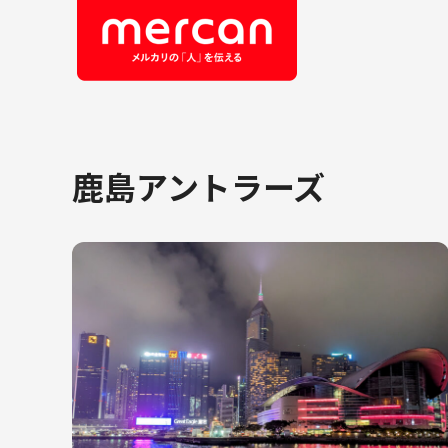
鹿島アントラーズ
会社・事業
職
カテゴリーから探す
鹿島アントラーズ
Ads
エ
メルカリ
コ
メルペイ
セ
メルコイン
メルカリShops