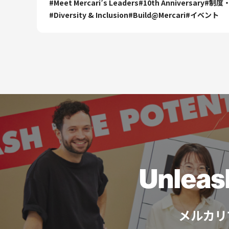
#
Meet Mercari’s Leaders
#
10th Anniversary
#
制度
#
Diversity & Inclusion
#
Build@Mercari
#
イベント
Unleas
メルカリ