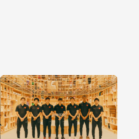
種
エンジニアリング
プロダクト・ビジネス
コーポレー
ンジニアリング
経営・事業企画
財務・経理
ーポレートエンジニアリング
事業開発
内部監査・
キュリティエンジニアリング
カスタマーサービス
法務
営業
人事
マーケティング・PR
セキュリテ