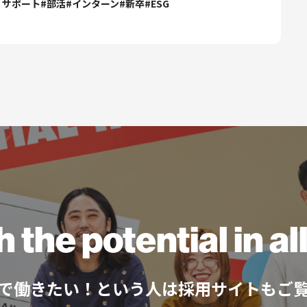
・サポート
#
部活
#
インターン
#
新卒
#
ESG
h the
potential
in a
で働きたい！
という人は採用サイトもご