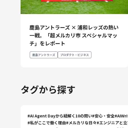
鹿島アントラーズ × 浦和レッズの熱い
一戦。「超メルカリ市 スペシャルマッ
チ」をレポート
鹿島アントラーズ
プロダクト・ビジネス
タグから探す
#
AI Agent Dayから紐解く10の問い
#
安心・安全
#
AIWr
#
私がここで働く理由
#
メルカリな日々
#
エンジニアと立