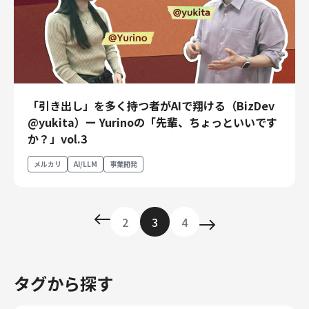
「引き出し」を多く持つ者がAIで翔ける（BizDev
@yukita）ー Yurinoの「先輩、ちょっといいです
か？」vol.3
メルカリ
AI/LLM
事業開発
2
3
4
タグから探す