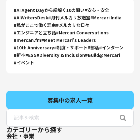
#
AI Agent Dayから紐解く10の問い
#
安心・安全
#
AIWritersDesk
#
月刊メルカリ放送室
#
Mercari India
#
私がここで働く理由
#
メルカリな日々
#
エンジニアと立ち話
#
Mercari Conversations
#
mercan.fm
#
Meet Mercari’s Leaders
#
10th Anniversary
#
制度・サポート
#
部活
#
インターン
#
新卒
#
ESG
#
Diversity & Inclusion
#
Build@Mercari
#
イベント
募集中の求人一覧
カテゴリーから探す
会社・事業