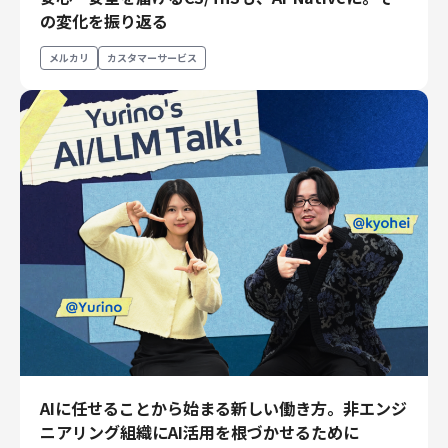
財務・経理
の変化を振り返る
内部監査・リスク
メルカリ
カスタマーサービス
法務
人事
セキュリティ・プライバシー
募集中の求人一覧
AIに任せることから始まる新しい働き方。非エンジ
ニアリング組織にAI活用を根づかせるために