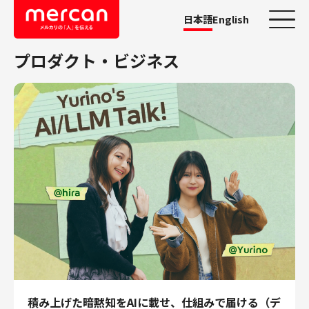
日本語
English
プロダクト・ビジネス
カテゴリーから探す
会社・事業
鹿島アントラーズ
Ads
メルカリ
メルペイ
メルコイン
メルカリShops
メルカリR4Dラボ
AI/LLM
職種
積み上げた暗黙知をAIに載せ、仕組みで届ける（デ