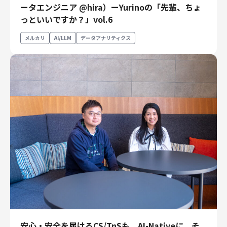
ータエンジニア @hira）ーYurinoの「先輩、ちょ
エンジニアリング
っといいですか？」vol.6
エンジニアリング
メルカリ
AI/LLM
データアナリティクス
コーポレートエンジニアリング
セキュリティエンジニアリング
プロダクト・ビジネス
経営・事業企画
事業開発
カスタマーサービス
営業
マーケティング・PR
プロダクトマネジメント
データアナリティクス
プロダクトデザイン
クリエイティブ
コーポレート
安心・安全を届けるCS/TnSも、AI-Nativeに。そ