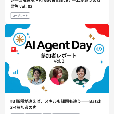
シーの現在地 – AI Governanceチームが見つめる
エンジニアリング
景色 vol. 02
エンジニアリング
コーポレート
コーポレートエンジニアリング
セキュリティエンジニアリング
プロダクト・ビジネス
経営・事業企画
事業開発
カスタマーサービス
営業
マーケティング・PR
プロダクトマネジメント
データアナリティクス
プロダクトデザイン
#3 職種が違えば、スキルも課題も違う——Batch
クリエイティブ
3-4参加者の声
コーポレート