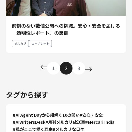
前例のない数値公開への挑戦。安心・安全を届ける
「透明性レポート」の裏側
メルカリ
コーポレート
1
2
3
タグから探す
#
AI Agent Dayから紐解く10の問い
#
安心・安全
#
AIWritersDesk
#
月刊メルカリ放送室
#
Mercari India
#
私がここで働く理由
#
メルカリな日々