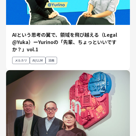
AIという思考の翼で、領域を飛び越える（Legal
@Yuka）ーYurinoの「先輩、ちょっといいです
か？」vol.1
メルカリ
AI/LLM
法務