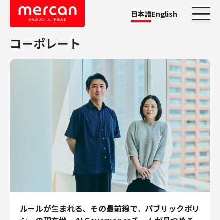
日本語
English
コーポレート
カテゴリーから探す
会社・事業
鹿島アントラーズ
Ads
メルカリ
メルペイ
メルコイン
メルカリShops
メルカリR4Dラボ
AI/LLM
職種
ルールが生まれる、その最前線で。パブリックポリ