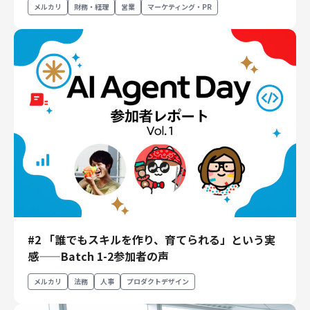
メルカリ
財務・経理
営業
マーケティング・PR
財務・経理
内部監査・リスク
法務
人事
セキュリティ・プライバシー
募集中の求人一覧
#2 「誰でもスキルを作り、育てられる」という実
感——Batch 1-2参加者の声
メルカリ
法務
人事
プロダクトデザイン