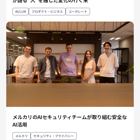
が語る“人”を通した変化の行く末
エンジニアリング
AI/LLM
プロダクト・ビジネス
コーポレート
エンジニアリング
コーポレートエンジニアリング
セキュリティエンジニアリング
プロダクト・ビジネス
経営・事業企画
事業開発
カスタマーサービス
営業
マーケティング・PR
プロダクトマネジメント
データアナリティクス
メルカリのAIセキュリティチームが取り組む安全な
プロダクトデザイン
AI活用
クリエイティブ
コーポレート
メルカリ
セキュリティ・プライバシー