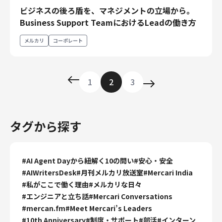
ビジネスの後ろ盾を、マネジメントの立場から。
Business Support TeamにおけるLeadの働き方
メルカリ
コーポレート
1
2
3
タグから探す
#
AI Agent Dayから紐解く10の問い
#
安心・安全
#
AIWritersDesk
#
月刊メルカリ放送室
#
Mercari India
#
私がここで働く理由
#
メルカリな日々
#
エンジニアと立ち話
#
Mercari Conversations
#
mercan.fm
#
Meet Mercari’s Leaders
#
10th Anniversary
#
制度・サポート
#
部活
#
インターン