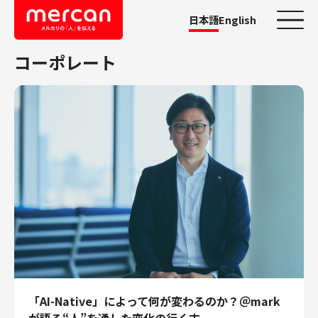
日本語
English
コーポレート
カテゴリーから探す
会社・事業
鹿島アントラーズ
Ads
メルカリ
メルペイ
メルコイン
メルカリShops
メルカリR4Dラボ
AI/LLM
職種
「AI-Native」によって何が変わるのか？＠mark