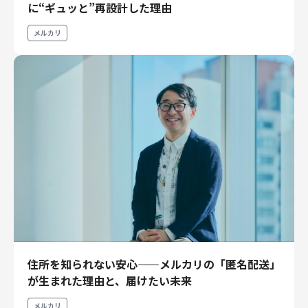
に“ギュッと”再設計した理由
財務・経理
内部監査・リスク
メルカリ
法務
人事
セキュリティ・プライバシー
募集中の求人一覧
住所を知られない安心——メルカリの「匿名配送」
が生まれた理由と、届けたい未来
メルカリ