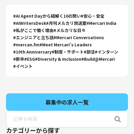
#
AI Agent Dayから紐解く10の問い
#
安心・安全
#
AIWritersDesk
#
月刊メルカリ放送室
#
Mercari India
#
私がここで働く理由
#
メルカリな日々
#
エンジニアと立ち話
#
Mercari Conversations
#
mercan.fm
#
Meet Mercari’s Leaders
#
10th Anniversary
#
制度・サポート
#
部活
#
インターン
#
新卒
#
ESG
#
Diversity & Inclusion
#
Build@Mercari
#
イベント
募集中の求人一覧
カテゴリーから探す