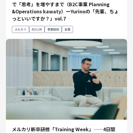
で「思考」を増やすまで（B2C事業 Planning
エンジニアリング
&Operations kawaty）ーYurinoの「先輩、ちょ
っといいですか？」vol.7
エンジニアリング
コーポレートエンジニアリング
メルカリ
AI/LLM
事業開発
営業
セキュリティエンジニアリング
プロダクト・ビジネス
経営・事業企画
事業開発
カスタマーサービス
営業
マーケティング・PR
プロダクトマネジメント
データアナリティクス
プロダクトデザイン
クリエイティブ
コーポレート
メルカリ新卒研修「Training Week」——4日間