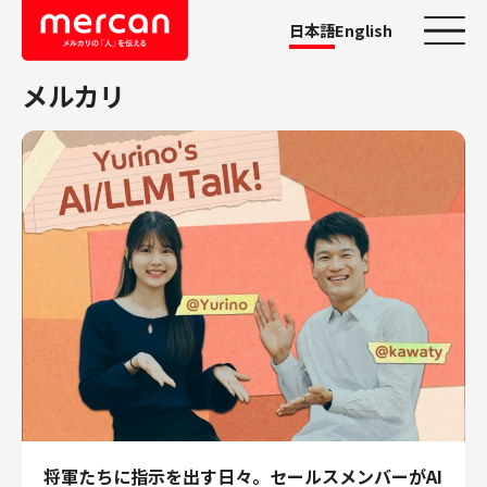
日本語
English
メルカリ
カテゴリーから探す
会社・事業
鹿島アントラーズ
Ads
メルカリ
メルペイ
メルコイン
メルカリShops
メルカリR4Dラボ
AI/LLM
職種
将軍たちに指示を出す日々。セールスメンバーがAI