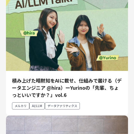
積み上げた暗黙知をAIに載せ、仕組みで届ける（デ
ータエンジニア @hira）ーYurinoの「先輩、ちょ
っといいですか？」vol.6
メルカリ
AI/LLM
データアナリティクス