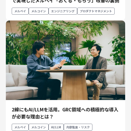
で実現したメルペイ「おくる・もらう」改善の裏側
エンジニアリング
メルペイ
メルコイン
エンジニアリング
プロダクトマネジメント
エンジニアリング
コーポレートエンジニアリング
セキュリティエンジニアリング
プロダクト・ビジネス
経営・事業企画
事業開発
カスタマーサービス
営業
マーケティング・PR
プロダクトマネジメント
データアナリティクス
2線にもAI/LLMを活用。GRC領域への積極的な導入
プロダクトデザイン
が必要な理由とは？
クリエイティブ
コーポレート
メルペイ
メルコイン
AI/LLM
内部監査・リスク