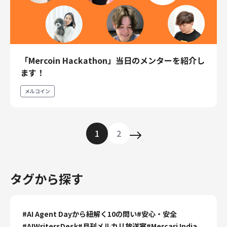
「Mercoin Hackathon」当日のメンターを紹介し
ます！
メルコイン
1
2
タグから探す
#
AI Agent Dayから紐解く10の問い
#
安心・安全
#
AIWritersDesk
#
月刊メルカリ放送室
#
Mercari India