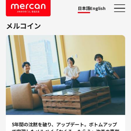
日本語
English
メルコイン
カテゴリーから探す
会社・事業
鹿島アントラーズ
Ads
メルカリ
メルペイ
メルコイン
メルカリShops
メルカリR4Dラボ
AI/LLM
職種
5年間の沈黙を破り、アップデート。ボトムアップ