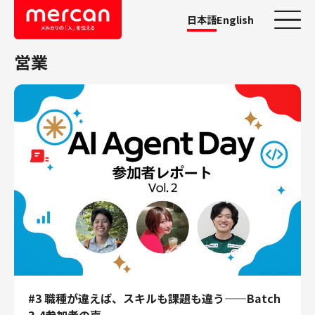
日本語
English
営業
カテゴリーから探す
会社・事業
鹿島アントラーズ
Ads
メルカリ
メルペイ
メルコイン
メルカリShops
メルカリR4Dラボ
AI/LLM
職種
#3 職種が違えば、スキルも課題も違う——Batch