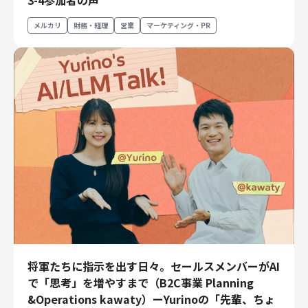
3-4参加者の声
エンジニアリング
メルカリ
財務・経理
営業
マーケティング・PR
エンジニアリング
コーポレートエンジニアリング
セキュリティエンジニアリング
プロダクト・ビジネス
経営・事業企画
事業開発
カスタマーサービス
営業
マーケティング・PR
プロダクトマネジメント
データアナリティクス
プロダクトデザイン
将軍たちに指示を出す日々。セールスメンバーがAI
クリエイティブ
で「思考」を増やすまで（B2C事業 Planning
コーポレート
&Operations kawaty）ーYurinoの「先輩、ちょ