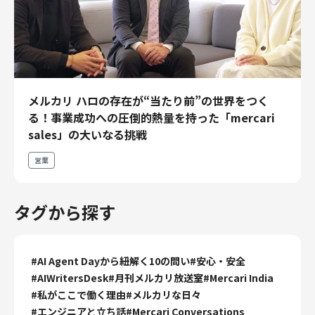
メルカリ ハロの存在が“当たり前”の世界をつく
る！事業成功への圧倒的熱量を持った「mercari
sales」の大いなる挑戦
営業
タグから探す
#
AI Agent Dayから紐解く10の問い
#
安心・安全
#
AIWritersDesk
#
月刊メルカリ放送室
#
Mercari India
#
私がここで働く理由
#
メルカリな日々
#
エンジニアと立ち話
#
Mercari Conversations