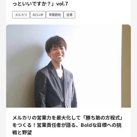
っといいですか？」vol.7
財務・経理
内部監査・リスク
メルカリ
AI/LLM
事業開発
営業
法務
人事
セキュリティ・プライバシー
募集中の求人一覧
メルカリの営業力を最大化して「勝ち筋の方程式」
をつくる！営業責任者が語る、Boldな目標への挑
戦と野望