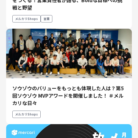
をつくる！営業責任者が語る、Boldな目標への挑
エンジニアリング
戦と野望
エンジニアリング
メルカリShops
営業
コーポレートエンジニアリング
セキュリティエンジニアリング
プロダクト・ビジネス
経営・事業企画
事業開発
カスタマーサービス
営業
ソウゾウのバリューをもっとも体現した人は？第5
マーケティング・PR
回ソウゾウ MVPアワードを開催しました！ ＃メル
プロダクトマネジメント
カリな日々
データアナリティクス
メルカリShops
プロダクトデザイン
クリエイティブ
コーポレート