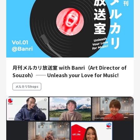
財務・経理
内部監査・リスク
法務
人事
セキュリティ・プライバシー
月刊メルカリ放送室 with Banri（Art Director of
募集中の求人一覧
Souzoh）── Unleash your Love for Music!
メルカリShops