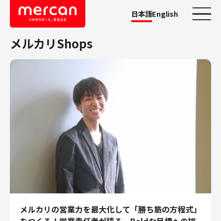
日本語
English
メルカリShops
カテゴリーから探す
会社・事業
鹿島アントラーズ
Ads
メルカリ
メルペイ
メルコイン
メルカリShops
メルカリR4Dラボ
AI/LLM
職種
メルカリの営業力を最大化して「勝ち筋の方程式」