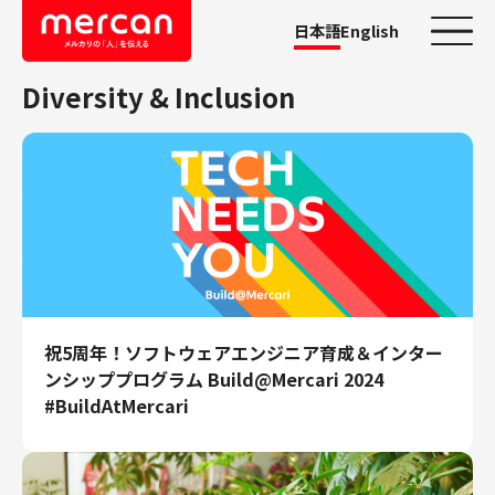
日本語
English
Diversity & Inclusion
カテゴリーから探す
会社・事業
鹿島アントラーズ
Ads
メルカリ
メルペイ
祝5周年！ソフトウェアエンジニア育成＆インター
メルコイン
ンシッププログラム Build@Mercari 2024
メルカリShops
#BuildAtMercari
メルカリR4Dラボ
AI/LLM
職種