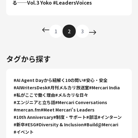
る──Vol.3 Yoko #LeadersVoices
1
2
3
タグから探す
#
AI Agent Dayから紐解く10の問い
#
安心・安全
#
AIWritersDesk
#
月刊メルカリ放送室
#
Mercari India
#
私がここで働く理由
#
メルカリな日々
#
エンジニアと立ち話
#
Mercari Conversations
#
mercan.fm
#
Meet Mercari’s Leaders
#
10th Anniversary
#
制度・サポート
#
部活
#
インターン
#
新卒
#
ESG
#
Diversity & Inclusion
#
Build@Mercari
#
イベント