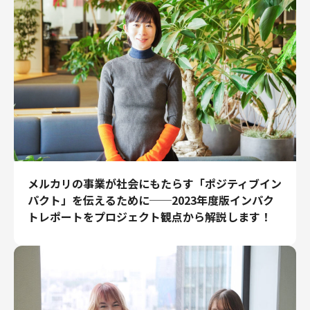
エンジニアリング
エンジニアリング
コーポレートエンジニアリング
セキュリティエンジニアリング
プロダクト・ビジネス
経営・事業企画
事業開発
カスタマーサービス
メルカリの事業が社会にもたらす「ポジティブイン
営業
パクト」を伝えるために──2023年度版インパク
マーケティング・PR
トレポートをプロジェクト観点から解説します！
プロダクトマネジメント
データアナリティクス
プロダクトデザイン
クリエイティブ
コーポレート