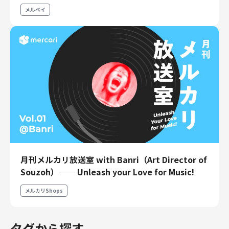
エンジニアリング
メルペイ
エンジニアリング
コーポレートエンジニアリング
セキュリティエンジニアリング
プロダクト・ビジネス
経営・事業企画
事業開発
カスタマーサービス
営業
マーケティング・PR
月刊メルカリ放送室 with Banri（Art Director of
プロダクトマネジメント
Souzoh）── Unleash your Love for Music!
データアナリティクス
メルカリShops
プロダクトデザイン
クリエイティブ
コーポレート
タグから探す