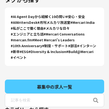
財務・経理
内部監査・リスク
#
AI Agent Dayから紐解く10の問い
#
安心・安全
法務
#
AIWritersDesk
#
月刊メルカリ放送室
#
Mercari India
人事
#
私がここで働く理由
#
メルカリな日々
セキュリティ・プライバシー
#
エンジニアと立ち話
#
Mercari Conversations
#
mercan.fm
#
Meet Mercari’s Leaders
#
10th Anniversary
#
制度・サポート
#
部活
#
インターン
#
新卒
#
ESG
#
Diversity & Inclusion
#
Build@Mercari
#
イベント
募集中の求人一覧
募集中の求人一覧