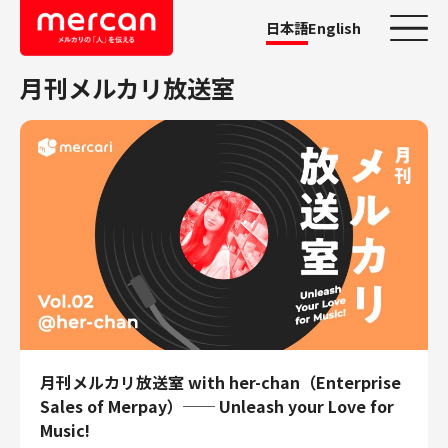
日本語
English
月刊メルカリ放送室
カテゴリーから探す
会社・事業
鹿島アントラーズ
Ads
メルカリ
メルペイ
メルコイン
メルカリShops
メルカリR4Dラボ
月刊メルカリ放送室 with her-chan（Enterprise
AI/LLM
Sales of Merpay）── Unleash your Love for
職種
Music!