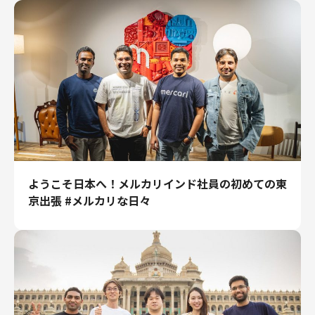
エンジニアリング
エンジニアリング
コーポレートエンジニアリング
セキュリティエンジニアリング
プロダクト・ビジネス
経営・事業企画
事業開発
カスタマーサービス
ようこそ日本へ！メルカリインド社員の初めての東
営業
京出張 #メルカリな日々
マーケティング・PR
プロダクトマネジメント
データアナリティクス
プロダクトデザイン
クリエイティブ
コーポレート