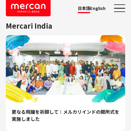
日本語
English
Mercari India
カテゴリーから探す
会社・事業
鹿島アントラーズ
Ads
メルカリ
メルペイ
メルコイン
メルカリShops
メルカリR4Dラボ
更なる飛躍を祈願して：メルカリインドの開所式を
AI/LLM
実施しました
職種