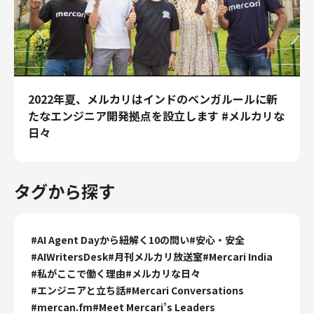
財務・経理
内部監査・リスク
法務
人事
セキュリティ・プライバシー
2022年夏、メルカリはインドのベンガルールに新
たなエンジニア開発拠点を設立します #メルカリな
日々
募集中の求人一覧
タグから探す
#
AI Agent Dayから紐解く10の問い
#
安心・安全
#
AIWritersDesk
#
月刊メルカリ放送室
#
Mercari India
#
私がここで働く理由
#
メルカリな日々
#
エンジニアと立ち話
#
Mercari Conversations
#
mercan.fm
#
Meet Mercari’s Leaders