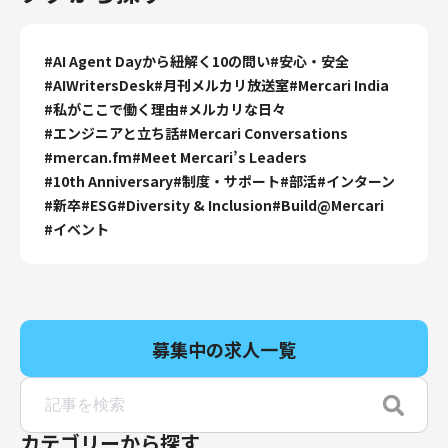
#
AI Agent Dayから紐解く10の問い
#
安心・安全
#
AIWritersDesk
#
月刊メルカリ放送室
#
Mercari India
#
私がここで働く理由
#
メルカリな日々
#
エンジニアと立ち話
#
Mercari Conversations
#
mercan.fm
#
Meet Mercari’s Leaders
#
10th Anniversary
#
制度・サポート
#
部活
#
インターン
#
新卒
#
ESG
#
Diversity & Inclusion
#
Build@Mercari
#
イベント
募集中の求人一覧
カテゴリーから探す