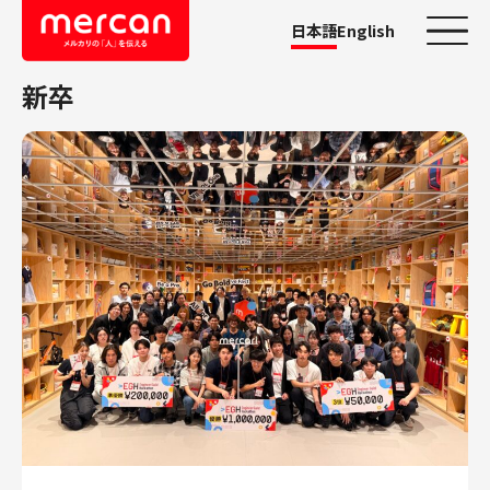
日本語
English
新卒
カテゴリーから探す
会社・事業
鹿島アントラーズ
Ads
メルカリ
メルペイ
メルコイン
メルカリShops
メルカリR4Dラボ
AI/LLM
職種