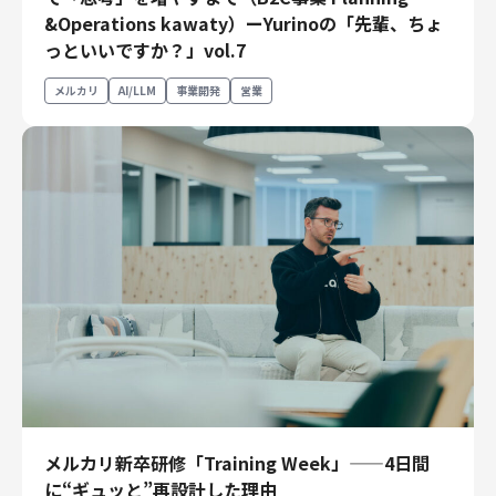
財務・経理
&Operations kawaty）ーYurinoの「先輩、ちょ
っといいですか？」vol.7
内部監査・リスク
法務
メルカリ
AI/LLM
事業開発
営業
人事
セキュリティ・プライバシー
募集中の求人一覧
メルカリ新卒研修「Training Week」——4日間
に“ギュッと”再設計した理由