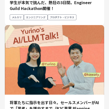
学生が本気で挑んだ、熱狂の3日間。Engineer
エンジニアリング
Guild Hackathon開催！
エンジニアリング
メルカリ
エンジニアリング
プロダクト・ビジネス
コーポレートエンジニアリング
セキュリティエンジニアリング
プロダクト・ビジネス
経営・事業企画
事業開発
カスタマーサービス
営業
マーケティング・PR
プロダクトマネジメント
データアナリティクス
プロダクトデザイン
クリエイティブ
将軍たちに指示を出す日々。セールスメンバーがAI
コーポレート
で「思考」を増やすまで（B2C事業 Planning