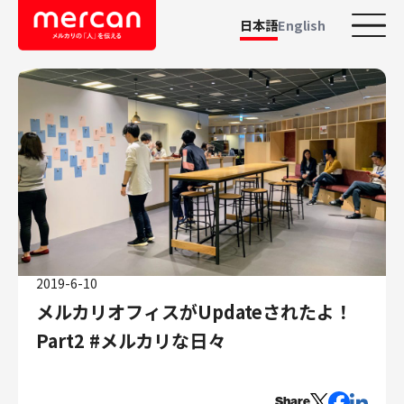
日本語
English
カテゴリーから探す
会社・事業
鹿島アントラーズ
Ads
メルカリ
メルペイ
2019-6-10
メルコイン
メルカリオフィスがUpdateされたよ！
メルカリShops
Part2 #メルカリな日々
メルカリR4Dラボ
AI/LLM
職種
Share