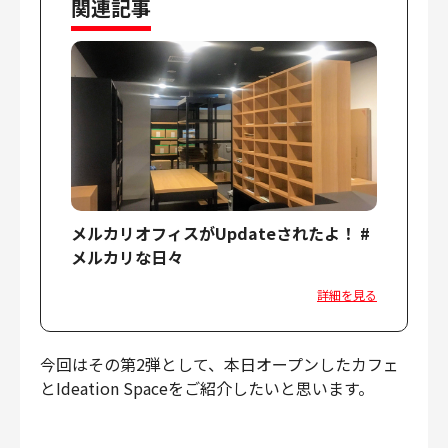
関連記事
財務・経理
内部監査・リスク
法務
人事
セキュリティ・プライバシー
メルカリオフィスがUpdateされたよ！ #
募集中の求人一覧
メルカリな日々
詳細を見る
今回はその第2弾として、本日オープンしたカフェ
とIdeation Spaceをご紹介したいと思います。