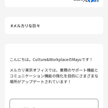
エンジニアリング
エンジニアリング
コーポレートエンジニアリング
#
メルカリな日々
セキュリティエンジニアリング
プロダクト・ビジネス
経営・事業企画
事業開発
カスタマーサービス
こんにちは。Culture&WorkplaceのMayuです！
営業
メルカリ東京オフィスでは、業務のサポート機能と
マーケティング・PR
コミュニケーション機能の強化を目的にさまざまな
プロダクトマネジメント
場所がアップデートされています！
データアナリティクス
プロダクトデザイン
クリエイティブ
コーポレート