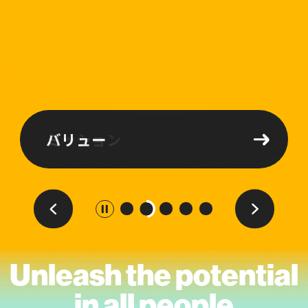
採用と選考
ミッション
バリュー
ダミースライド
ダミ
Unleash the potential
in all people