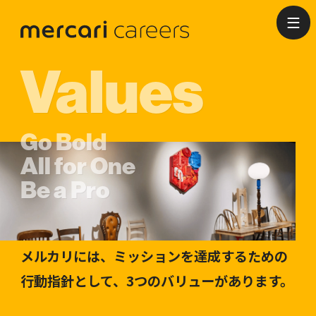
Recruitment
& Selection
Mission
Values
Go Bold
All for One
メルカリで働くことに興味を持ってくださっ
Be a Pro
たみなさんにお伝えしたいことをまとめまし
たので、ぜひご覧ください。
メルカリには、メンバー全員の手によって達
メルカリには、ミッションを達成するための
成したいミッションがあります。失敗を恐れ
行動指針として、3つのバリューがあります。
ず、大胆な挑戦を続けていきます。