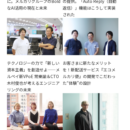
に。メルカリグループのBold
の提供。「Auto Reply（自動
なAI活用の現在と未来
返信）」機能はこうして実装
された
テクノロジーの力で「新しい
お客さまに新たなメリット
資本主義」を創造せよ——メ
を！新配送サービス『エコメ
ルペイ新VPoE 常樂諭＆CTO
ルカリ便』の開発でこだわっ
木村俊也が考えるエンジニア
た“体験”の設計
リングの未来