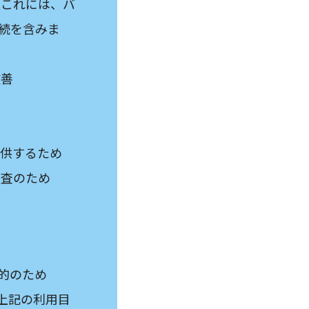
（これには、バ
続を含みま
改善
提供するため
調査のため
的のため
上記の利用目