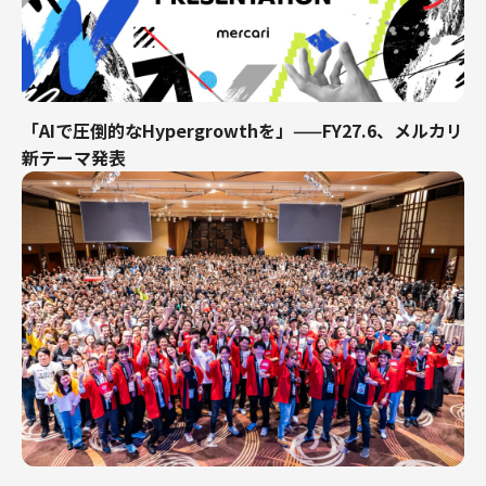
財務・経理
内部監査・リスク
法務
人事
「AIで圧倒的なHypergrowthを」——FY27.6、メルカリ
セキュリティ・プライバシー
新テーマ発表
募集中の求人一覧