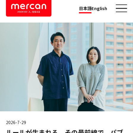
日本語
English
カテゴリーから探す
会社・事業
鹿島アントラーズ
Ads
メルカリ
メルペイ
メルコイン
メルカリShops
メルカリR4Dラボ
2026-7-24
AI/LLM
2026-7-29
オリックス・バファローズ冠試合
職種
2026-7-17
2026-7-30
ルールが生まれる、その最前線で。パブ
2026-7-23