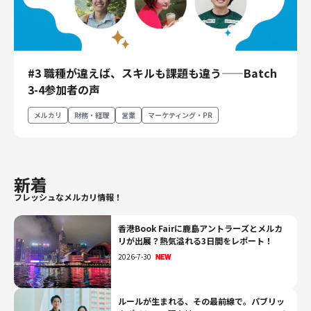
#3 職種が違えば、スキルも課題も違う——Batch
3-4参加者の声
メルカリ
財務・経理
営業
マーケティング・PR
新着
フレッシュなメルカリ情報！
香港Book Fairに鹿島アントラーズとメルカ
リが出展？熱気溢れる3日間をレポート！
2026-7-30
ルールが生まれる、その最前線で。パブリッ