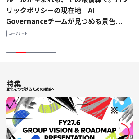
「mercari day」の一日をお届けしま
新シーズン前の恒例行事！鹿島アントラ
香港Book Fairに鹿島アントラーズとメ
エンジニアリング
リックポリシーの現在地 – AI
学生が本気で挑んだ、熱狂の3日間。
す！
ーズの選手たちがメルカリにやってきた
ルカリが出展？熱気溢れる3日間をレポー
エンジニアリング
Governanceチームが見つめる景色...
Engineer Guild Hackathon開催！
ト！
メルカリ
コーポレートエンジニアリング
鹿島アントラーズ
コーポレート
メルカリ
エンジニアリング
プロダクト・ビジネス
セキュリティエンジニアリング
鹿島アントラーズ
プロダクト・ビジネス
経営・事業企画
事業開発
カスタマーサービス
特集
営業
変化をつづけるための組織へ
マーケティング・PR
プロダクトマネジメント
データアナリティクス
プロダクトデザイン
クリエイティブ
コーポレート