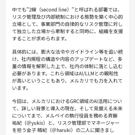
財務・経理
中でも”2線（second line）”と呼ばれる部署では、
内部監査・リスク
リスク管理及び内部統制における態勢を築く中心的
法務
立場として、事業部門の自律的なリスク管理に対し
て独立した立場から牽制すると同時に、組織を支援
人事
することが求められます。
セキュリティ・プライバシー
具体的には、膨大な法令やガイドライン等を追い続
け、社内規程の構造や内容のアップデートなど、多
量の情報を解釈した上で、社内の体制に落とし込む
募集中の求人一覧
必要があります。これら領域はAI/LLMとの親和性
が高いということもあり、メルカリでも力を入れて
います。
今回は、メルカリにおけるGRC領域のAI活用につい
て、詳しい背景と導入の現在、そして見据える未来
についてまで、メルペイの執行役員を務める斉藤
祐紀（＠yukis）と、リスク管理部でマネージャー
を担う金子 晴紀（＠haruki）の二人に聞きまし