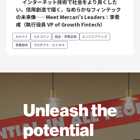
インターネット技術で社会をより良くした
い。信用創造で描く、なめらかなフィンテック
の未来像——Meet Mercari’s Leaders：李希
成（執行役員 VP of Growth Fintech）
メルペイ
メルコイン
経営・事業企画
エンジニアリング
事業開発
プロダクト・ビジネス
Unleash the
potential