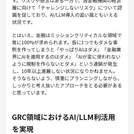
す。リスクや懸念はある一方で、各金融機関の経営
層に向けて「チャレンジしないリスク」について認
識を促しており、AI/LLM導入の追い風ともいえる
状況です。
とはいえ、金融はミッションクリティカルな領域で
常に100%が求められます。仮に1つでもダメな事
例を作ってしまうと「やっぱりAIはダメ」「金融業
界にAIを適用するのはダメ」「AIが変に使われない
ように規制を作らないとダメ」という連鎖が発生
し、10年以上進展しない状況になりかねません。
そうならないよう、慎重にプランニングしながら、
しっかりと考え抜いたアプローチをとる必要がある
と思っています。
GRC領域におけるAI/LLM利活用
を実現