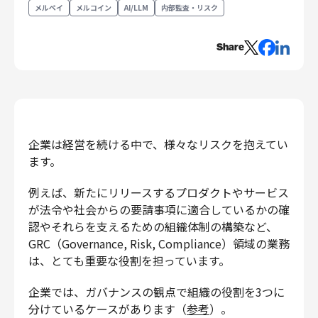
メルペイ
メルコイン
AI/LLM
内部監査・リスク
エンジニアリング
エンジニアリング
Share
コーポレートエンジニアリング
セキュリティエンジニアリング
プロダクト・ビジネス
経営・事業企画
企業は経営を続ける中で、様々なリスクを抱えてい
事業開発
ます。
カスタマーサービス
営業
例えば、新たにリリースするプロダクトやサービス
マーケティング・PR
が法令や社会からの要請事項に適合しているかの確
認やそれらを支えるための組織体制の構築など、
プロダクトマネジメント
GRC（Governance, Risk, Compliance）領域の業務
データアナリティクス
は、とても重要な役割を担っています。
プロダクトデザイン
クリエイティブ
企業では、ガバナンスの観点で組織の役割を3つに
コーポレート
分けているケースがあります（
参考
）。