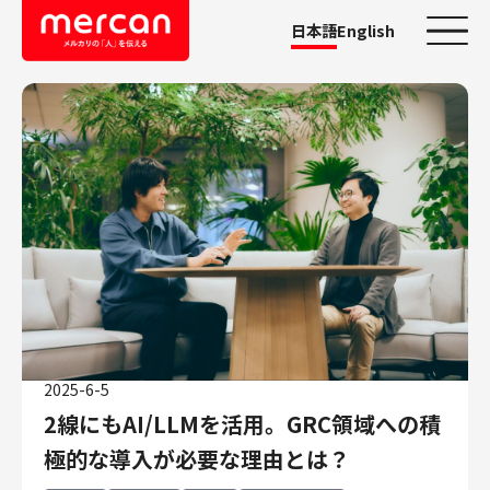
日本語
English
カテゴリーから探す
会社・事業
鹿島アントラーズ
Ads
メルカリ
メルペイ
メルコイン
メルカリShops
2025-6-5
メルカリR4Dラボ
2線にもAI/LLMを活用。GRC領域への積
AI/LLM
極的な導入が必要な理由とは？
職種