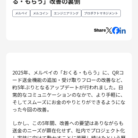
る・もらう」改善の裏側
エンジニアリング
メルペイ
メルコイン
エンジニアリング
プロダクトマネジメント
エンジニアリング
コーポレートエンジニアリング
Share
セキュリティエンジニアリング
プロダクト・ビジネス
経営・事業企画
事業開発
2025年、メルペイの「おくる・もらう」に、QRコ
カスタマーサービス
ード送金機能の追加・受け取りフローの改善など、
営業
約5年ぶりとなるアップデートが行われました。日
マーケティング・PR
常的なコミュニケーションのなかで、より手軽に、
プロダクトマネジメント
そしてスムーズにお金のやりとりができるようにな
データアナリティクス
った今回の改善。
プロダクトデザイン
しかし、この5年間、改善への要望はありながらも
クリエイティブ
送金のニーズが顕在化せず、社内でプロジェクト化
コーポレート
し実装に向けて動かすことに苦戦し続けたという歴