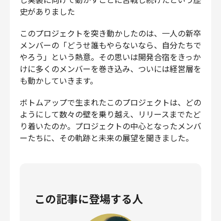
財務・経理
史がありました
内部監査・リスク
このプロジェクトを突き動かしたのは、一人の新卒
法務
メンバーの「どうせ誰もやらないなら、自分たちで
人事
やろう」という熱意。その思いは開発合宿をきっか
セキュリティ・プライバシー
けに多くのメンバーを巻き込み、ついには経営層を
も動かしていきます。
ボトムアップで生まれたこのプロジェクトは、どの
ようにして数々の壁を乗り越え、リリースまでたど
募集中の求人一覧
り着いたのか。プロジェクトの中心となったメンバ
ーたちに、その軌跡と未来の展望を聞きました。
この記事に登場する人