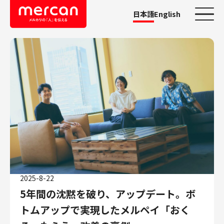
日本語
English
カテゴリーから探す
会社・事業
鹿島アントラーズ
Ads
メルカリ
メルペイ
メルコイン
メルカリShops
2025-8-22
メルカリR4Dラボ
5年間の沈黙を破り、アップデート。ボ
AI/LLM
トムアップで実現したメルペイ「おく
職種