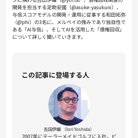
財務・経理
開発を担当する足助安國（@asuke-yasukuni）、
与信スコアモデルの開発・運用に従事する和田拓弥
内部監査・リスク
（@phi）の3名に、メルペイの強みであり独自性で
法務
ある「AI与信」、そしてAIを活用した「債権回収」
人事
について詳しく聞いていきます。
セキュリティ・プライバシー
この記事に登場する人
募集中の求人一覧
吉田伊織 （Iori Yoshida）
2007年にテーラーメイドゴルフに入社。ビ