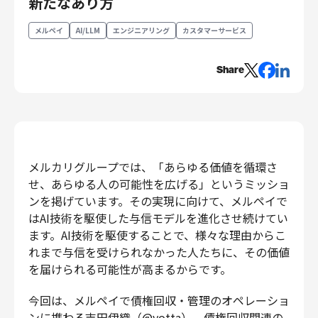
新たなあり方
エンジニアリング
メルペイ
AI/LLM
エンジニアリング
カスタマーサービス
エンジニアリング
コーポレートエンジニアリング
Share
セキュリティエンジニアリング
プロダクト・ビジネス
経営・事業企画
事業開発
メルカリグループでは、「あらゆる価値を循環さ
カスタマーサービス
せ、あらゆる人の可能性を広げる」というミッショ
営業
ンを掲げています。その実現に向けて、メルペイで
マーケティング・PR
はAI技術を駆使した与信モデルを進化させ続けてい
プロダクトマネジメント
ます。AI技術を駆使することで、様々な理由からこ
データアナリティクス
れまで与信を受けられなかった人たちに、その価値
プロダクトデザイン
を届けられる可能性が高まるからです。
クリエイティブ
今回は、メルペイで債権回収・管理のオペレーショ
コーポレート
ンに携わる吉田伊織（@yotta）、債権回収関連の