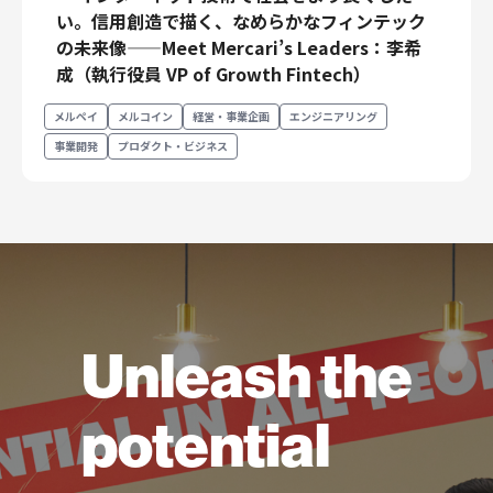
い。信用創造で描く、なめらかなフィンテック
の未来像——Meet Mercari’s Leaders：李希
成（執行役員 VP of Growth Fintech）
メルペイ
メルコイン
経営・事業企画
エンジニアリング
事業開発
プロダクト・ビジネス
Unleash the
potential