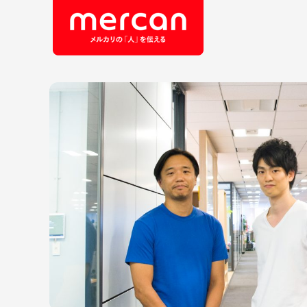
会社・事業
職
カテゴリーから探す
鹿島アントラーズ
Ads
エ
メルカリ
コ
メルペイ
セ
メルコイン
メルカリShops