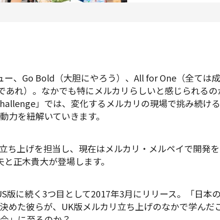
プロダクトマネジメント
データアナリティクス
プロダクトデザイン
クリエイティブ
Go Bold（大胆にやろう）、All for One（全ては
であれ）。なかでも特にメルカリらしいと感じられるのが「
 Challenge」では、変化するメルカリの現場で挑み続
動力を紐解いていきます。
募集中の求人一覧
リ立ち上げを担当し、現在はメルカリ・メルペイで開発
矢と正木貴大が登場します。
US版に続く3つ目として2017年3月にリリース。「日
決めた彼らが、UK版メルカリ立ち上げのなかで学んだ
今」に至るのか？