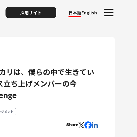
採用サイト
日本語
English
ルカリは、僕らの中で生きてい
ス立ち上げメンバーの今
ト
lenge
リスク
ネジメント
Share
ィ・プライバシー