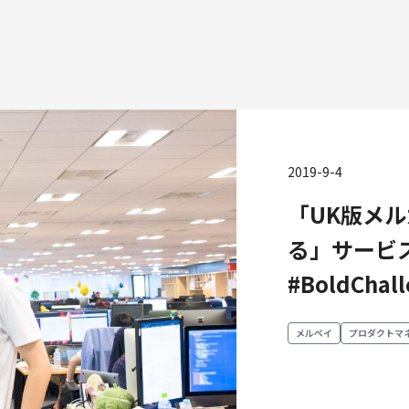
2019-9-4
「UK版メ
種
る」サービ
エンジニアリング
プロダクト・ビジネス
コーポレー
#BoldChal
ンジニアリング
経営・事業企画
財務・経理
ーポレートエンジニアリング
事業開発
内部監査・
メルペイ
プロダクトマ
キュリティエンジニアリング
カスタマーサービス
法務
営業
人事
マーケティング・PR
セキュリテ