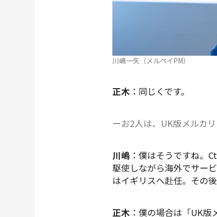
川嶋一矢（メルペイPM）
正木
：同じくです。
ーお2人は、UK版メルカ
川嶋
：僕はそうですね。C
駆使しながら海外でサービ
はイギリスへ赴任。その後
正木
：僕の場合は「UK版