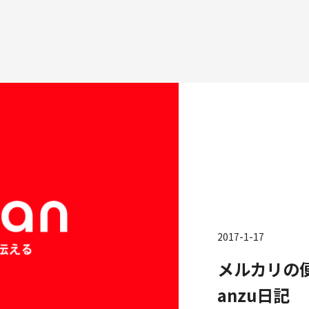
種
エンジニアリング
プロダクト・ビジネス
コーポレー
ンジニアリング
経営・事業企画
財務・経理
2017-1-17
ーポレートエンジニアリング
事業開発
内部監査・
メルカリの
キュリティエンジニアリング
カスタマーサービス
法務
営業
人事
anzu日記
マーケティング・PR
セキュリテ