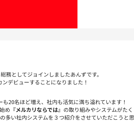
プロダクトマネジメント
データアナリティクス
プロダクトデザイン
クリエイティブ
に総務としてジョインしましたあんずです。
募集中の求人一覧
カンデビューすることになりました！
ーも20名ほど増え、社内も活気に満ち溢れています！
始め
『メルカリならでは』
の取り組みやシステムがたく
の多い社内システムを３つ紹介をさせていただこうと思