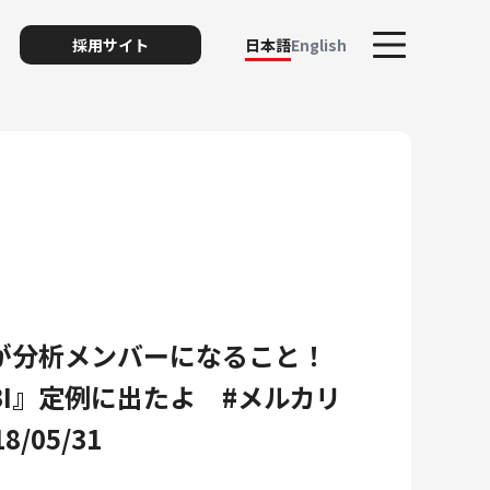
採用サイト
日本語
English
ト
が分析メンバーになること！
リスク
BI』定例に出たよ #メルカリ
/05/31
ィ・プライバシー