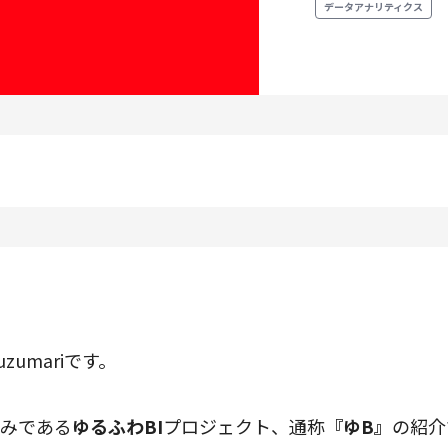
データアナリティクス
プロダクトマネジメント
データアナリティクス
プロダクトデザイン
クリエイティブ
募集中の求人一覧
zumariです。
みである
ゆるふわBI
プロジェクト、通称
『ゆB』
の紹介