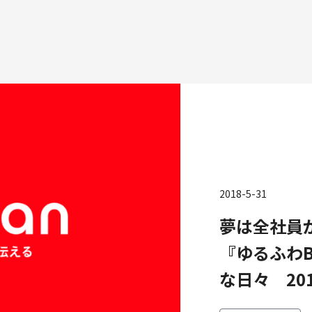
種
2018-5-31
エンジニアリング
プロダクト・ビジネス
コーポレー
夢は全社員
ンジニアリング
経営・事業企画
財務・経理
ーポレートエンジニアリング
事業開発
内部監査・
『ゆるふわ
キュリティエンジニアリング
カスタマーサービス
法務
な日々 2018
営業
人事
マーケティング・PR
セキュリテ