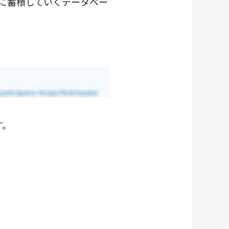
上に蓄積していくデータベー
。
す。