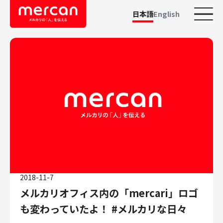
日本語
English
カテゴリーから探す
会社・事業
鹿島アントラーズ
Ads
メルカリ
メルペイ
メルコイン
メルカリShops
2018-11-7
メルカリR4Dラボ
メルカリオフィス内の「mercari」ロゴ
AI/LLM
も変わっていたよ！ #メルカリな日々
職種