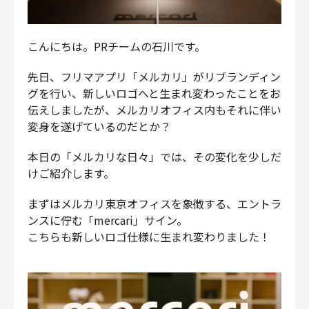
財務・経理
内部監査・リスク
こんにちは。PRチームの石川です。
法務
人事
先日、フリマアプリ「メルカリ」がリブランディン
セキュリティ・プライバシー
グを行い、新しいロゴへと生まれ変わったことをお
伝えしましたが、メルカリオフィス内もそれに伴い
変身を遂げているのだとか？
本日の「メルカリな日々」では、その変化を少しだ
募集中の求人一覧
けご紹介します。
まずはメルカリ東京オフィスを象徴する、エントラ
ンスに佇む「mercari」サイン。
こちらも新しいロゴ仕様に生まれ変わりました！