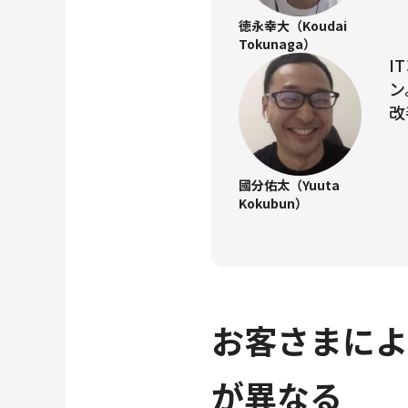
徳永幸大（Koudai
Tokunaga）
I
ン
改
國分佑太（Yuuta
Kokubun）
お客さまによ
が異なる