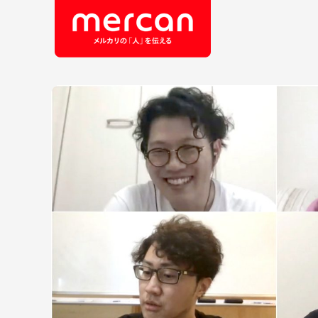
会社・事業
職
カテゴリーから探す
鹿島アントラーズ
Ads
エ
メルカリ
コ
メルペイ
セ
メルコイン
メルカリShops