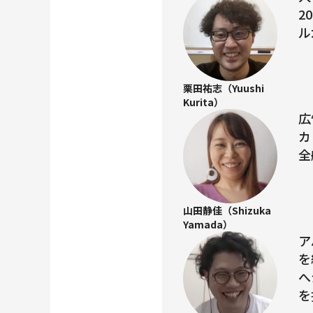
2
ル
栗田祐志（Yuushi
Kurita）
広
カ
全
山田静佳（Shizuka
Yamada）
ア
を
へ
を