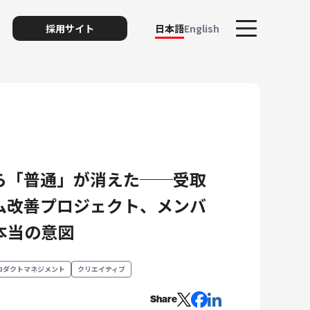
採用サイト
日本語
English
ら「普通」が消えた──受取
ト
ム改善プロジェクト、メンバ
本当の意図
リスク
ロダクトマネジメント
クリエイティブ
Share
ィ・プライバシー