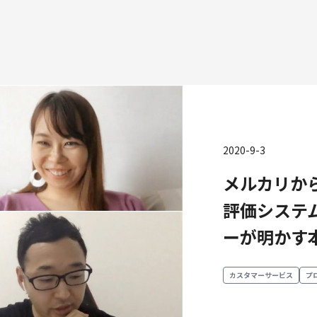
2020-9-3
種
メルカリか
エンジニアリング
プロダクト・ビジネス
コーポレー
評価システ
ンジニアリング
経営・事業企画
ーが明かす
財務・経理
ーポレートエンジニアリング
事業開発
内部監査・
キュリティエンジニアリング
カスタマーサービス
法務
カスタマーサービス
プ
営業
人事
マーケティング・PR
セキュリテ