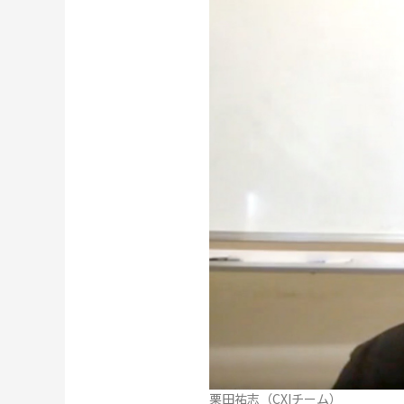
栗田祐志（CXIチーム）