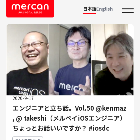
日本語
English
カテゴリーから探す
会社・事業
鹿島アントラーズ
Ads
メルカリ
メルペイ
2020-9-17
メルコイン
エンジニアと立ち話。Vol.50 @kenmaz
メルカリShops
, @ takeshi（メルペイiOSエンジニア）
メルカリR4Dラボ
AI/LLM
ちょっとお話いいですか？ #iosdc
職種