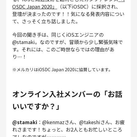
財務・経理
OSDC Japan 2020」
（以下iOSDC）に採択され、
登壇が決まったのです！！気になる発表内容につい
内部監査・リスク
て、さっそく立ち話しました。
法務
人事
今回の聞き手は、同じくiOSエンジニアの
セキュリティ・プライバシー
@stamaki。なのですが、冒頭から少し緊張気味で
す。それには、このご時世ならではの理由があ
り…！
※メルカリはiOSDC Japan 2020に協賛しています。
募集中の求人一覧
オンライン入社メンバーの「お話
いいですか？」
@stamaki
：@kenmazさん、@takeshiさん、お疲
れさまです！ちょっと、お2人ともお忙しいところ
アレなのですが…………。