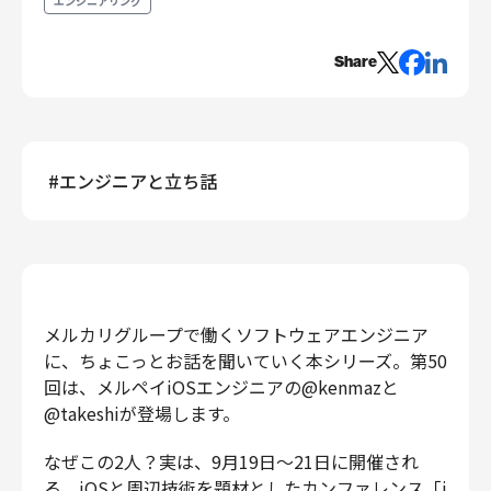
エンジニアリング
エンジニアリング
Share
エンジニアリング
コーポレートエンジニアリング
セキュリティエンジニアリング
プロダクト・ビジネス
#
エンジニアと立ち話
経営・事業企画
事業開発
カスタマーサービス
営業
マーケティング・PR
メルカリグループで働くソフトウェアエンジニア
プロダクトマネジメント
に、ちょこっとお話を聞いていく本シリーズ。第50
データアナリティクス
回は、メルペイiOSエンジニアの@kenmazと
@takeshiが登場します。
プロダクトデザイン
クリエイティブ
なぜこの2人？実は、9月19日〜21日に開催され
コーポレート
る、iOSと周辺技術を題材としたカンファレンス
「i