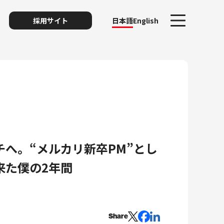
採用サイト
日本語
English
ト
チへ。“メルカリ新卒PM”とし
来た僕の2年間
リスク
Share
ィ・プライバシー