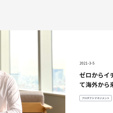
種
2021-3-5
エンジニアリング
プロダクト・ビジネス
コーポレー
ゼロからイ
ンジニアリング
経営・事業企画
て海外から
財務・経理
ーポレートエンジニアリング
事業開発
内部監査・
キュリティエンジニアリング
カスタマーサービス
法務
プロダクトマネジメント
営業
人事
マーケティング・PR
セキュリテ