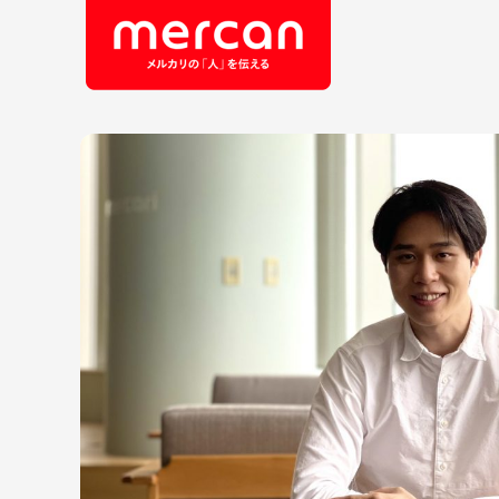
会社・事業
職
カテゴリーから探す
鹿島アントラーズ
Ads
エ
メルカリ
コ
メルペイ
セ
メルコイン
メルカリShops