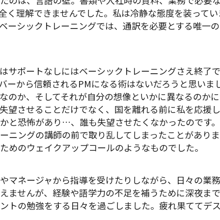
たのは、言語の壁。書類や入社時の資料、業務で必要
全く理解できませんでした。私は冷静な態度を装ってい
ベーシックトレーニングでは、通訳を必要とする唯一の
はサポートなしにはベーシックトレーニングさえ終了
バーから信頼されるPMになる術はないだろうと思いま
なのか、そしてそれが自分の想像といかに異なるのかに
失望させることだけでなく、国を離れる前に私を応援し
かと恐怖があり…、誰も失望させたくなかったのです
ーニングの講師の前で取り乱してしまったことがあり
ためのウェイクアップコールのようなものでした。
やマネージャから指導を受けたりしながら、日々の業
えませんが、経験や語学力の不足を補うために深夜まで
ントの勉強をする日々を過ごしました。疲れ果ててデ