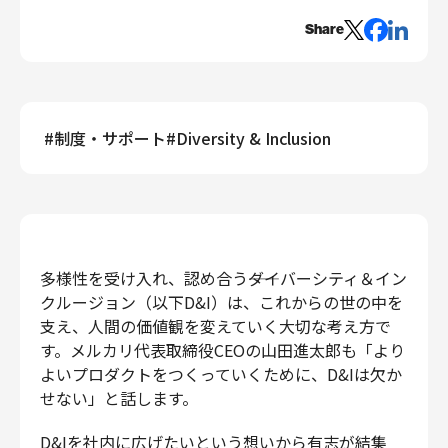
エンジニアリング
Share
エンジニアリング
コーポレートエンジニアリング
セキュリティエンジニアリング
#
制度・サポート
#
Diversity & Inclusion
プロダクト・ビジネス
経営・事業企画
事業開発
カスタマーサービス
営業
多様性を受け入れ、認め合う――ダイバーシティ＆イン
マーケティング・PR
クルージョン（以下D&I）は、これからの世の中を
プロダクトマネジメント
支え、人間の価値観を変えていく大切な考え方で
データアナリティクス
す。メルカリ代表取締役CEOの山田進太郎も「より
よいプロダクトをつくっていくために、D&Iは欠か
プロダクトデザイン
せない」と話します。
クリエイティブ
コーポレート
D&Iを社内に広げたいという想いから有志が結集