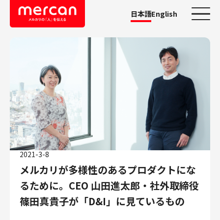
日本語
English
カテゴリーから探す
会社・事業
鹿島アントラーズ
Ads
メルカリ
メルペイ
2021-3-8
メルコイン
メルカリが多様性のあるプロダクトにな
メルカリShops
るために。CEO 山田進太郎・社外取締役
メルカリR4Dラボ
AI/LLM
篠田真貴子が「D&I」に見ているもの
職種