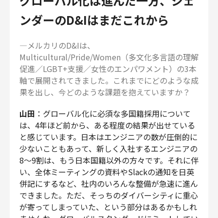
グローバル化は進んだ一方、ジェ
ンダーのD&Iはまだこれから
―メルカリのD&Iは、
Multicultural/Pride/Women（多文化多言語の理解
促進／LGBT+支援／女性のエンパワメント）の3本
軸で展開されてきました。これまでにどのような成
果を出し、今どのような課題を抱えていますか？
山田
：グローバル化に必須な多国籍採用について
は、4年ほど前から、ある程度の結果が出せている
と感じています。日本はエンジニアの数が圧倒的に
少ないこともあって、新しく入社するエンジニアの
8～9割は、もう日本国籍以外の方々です。それに伴
い、全体ミーティングの資料やSlackの通知を日英
併記にするなど、社内のいろんな整備が急速に進ん
できました。ただ、そっちのダイバーシティに重心
が寄ってしまっていた、という部分はあるかもしれ