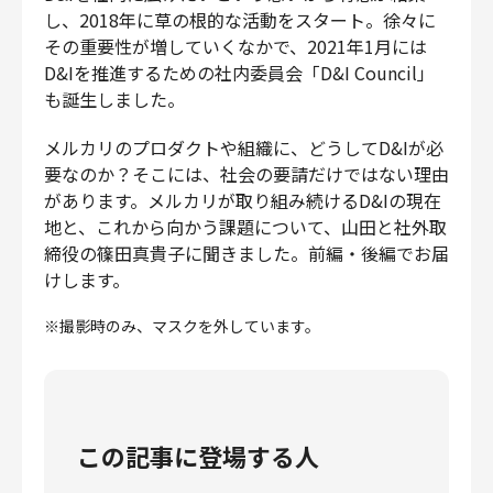
し、2018年に草の根的な活動をスタート。徐々に
財務・経理
その重要性が増していくなかで、2021年1月には
内部監査・リスク
D&Iを推進するための社内委員会「D&I Council」
法務
も誕生しました。
人事
セキュリティ・プライバシー
メルカリのプロダクトや組織に、どうしてD&Iが必
要なのか？そこには、社会の要請だけではない理由
があります。メルカリが取り組み続けるD&Iの現在
地と、これから向かう課題について、山田と社外取
締役の篠田真貴子に聞きました。前編・後編でお届
募集中の求人一覧
けします。
※撮影時のみ、マスクを外しています。
この記事に登場する人