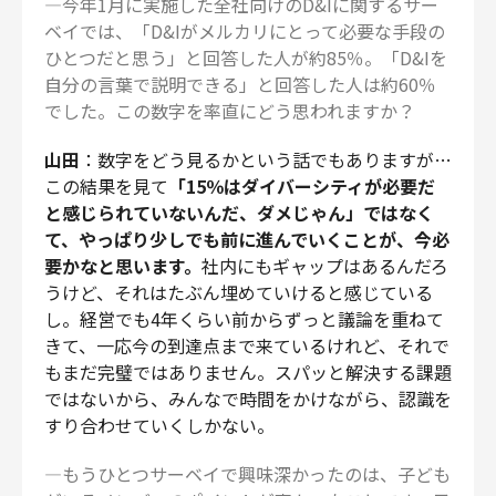
―今年1月に実施した全社向けのD&Iに関するサー
ベイでは、「D&Iがメルカリにとって必要な手段の
ひとつだと思う」と回答した人が約85％。「D&Iを
自分の言葉で説明できる」と回答した人は約60％
でした。この数字を率直にどう思われますか？
山田
：数字をどう見るかという話でもありますが…
この結果を見て
「15％はダイバーシティが必要だ
と感じられていないんだ、ダメじゃん」ではなく
て、やっぱり少しでも前に進んでいくことが、今必
要かなと思います。
社内にもギャップはあるんだろ
うけど、それはたぶん埋めていけると感じている
し。経営でも4年くらい前からずっと議論を重ねて
きて、一応今の到達点まで来ているけれど、それで
もまだ完璧ではありません。スパッと解決する課題
ではないから、みんなで時間をかけながら、認識を
すり合わせていくしかない。
―もうひとつサーベイで興味深かったのは、子ども