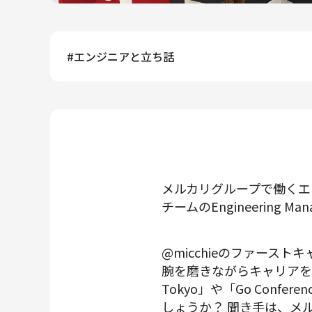
メルカリR4Dラボ
AI/LLM
#
エンジニアと立ち話
メルカリグループで働くエン
チームのEngineering M
@micchieのファー
腕を磨きながらキャリアを重
Tokyo」や「Go Con
しょうか？ 聞き手は、メルペ