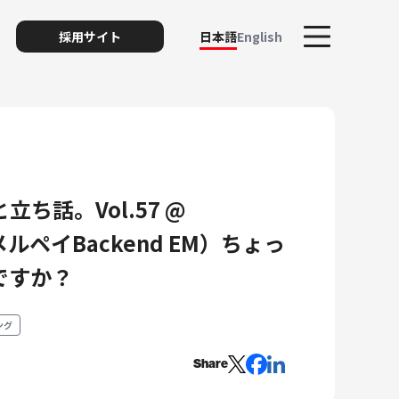
採用サイト
日本語
English
ち話。Vol.57 @
（メルペイBackend EM）ちょっ
ト
ですか？
リスク
ング
Share
ィ・プライバシー