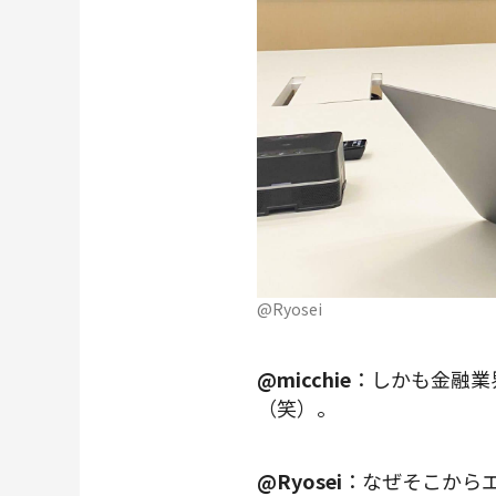
@Ryosei
@micchie
：しかも金融業
（笑）。
@Ryosei
：なぜそこから