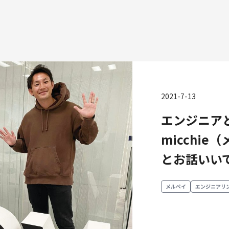
2021-7-13
エンジニアと立
種
micchie
エンジニアリング
プロダクト・ビジネス
コーポレー
とお話いい
ンジニアリング
経営・事業企画
財務・経理
ーポレートエンジニアリング
事業開発
内部監査・
メルペイ
エンジニアリ
キュリティエンジニアリング
カスタマーサービス
法務
営業
人事
マーケティング・PR
セキュリテ