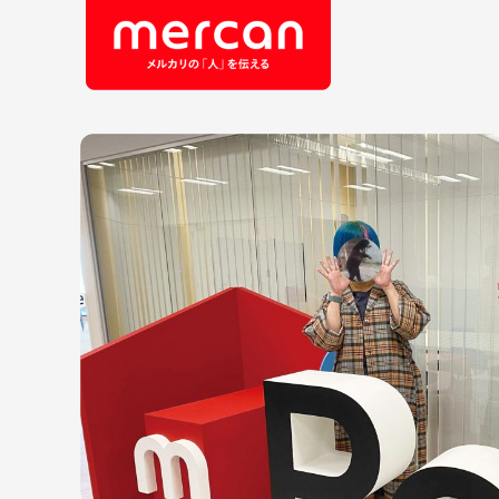
会社・事業
職
カテゴリーから探す
鹿島アントラーズ
Ads
エ
メルカリ
コ
メルペイ
セ
メルコイン
メルカリShops