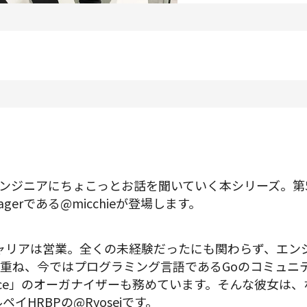
プロダクトマネジメント
データアナリティクス
プロダクトデザイン
クリエイティブ
募集中の求人一覧
ジニアにちょこっとお話を聞いていく本シリーズ。第57
anagerである@micchieが登場します。
ストキャリアは営業。全くの未経験だったにも関わらず、エ
ね、今ではプログラミング言語であるGoのコミュニティ「W
ference」のオーガナイザーも務めています。そんな彼女
イHRBPの@Ryoseiです。