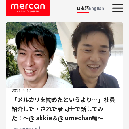
日本語
English
カテゴリーから探す
会社・事業
鹿島アントラーズ
Ads
メルカリ
メルペイ
2021-9-17
メルコイン
「メルカリを勧めたというより…」社員
メルカリShops
紹介した・された者同士で話してみ
メルカリR4Dラボ
AI/LLM
た！〜@ akkie＆@ umechan編〜
職種