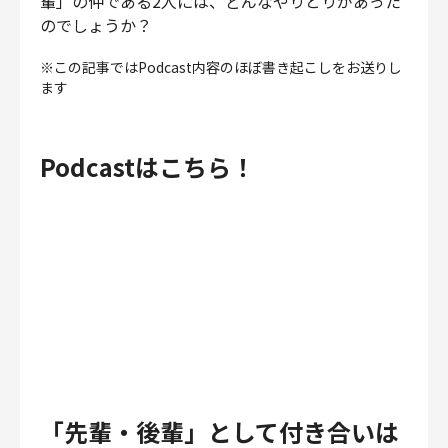
輩」の仲である2人には、どんなやりとりがあった
財務・経理
のでしょうか？
内部監査・リスク
※この記事ではPodcast内容のほぼ書き起こしをお送りし
法務
ます
人事
セキュリティ・プライバシー
Podcastはこちら！
募集中の求人一覧
「先輩・後輩」として付き合いは