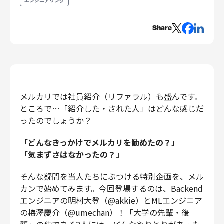
エンジニアリング
エンジニアリング
Share
エンジニアリング
コーポレートエンジニアリング
セキュリティエンジニアリング
プロダクト・ビジネス
経営・事業企画
メルカリでは社員紹介（リファラル）も盛んです。
事業開発
ところで…「紹介した・された人」はどんな感じだ
カスタマーサービス
ったのでしょうか？
営業
「どんなきっかけでメルカリを勧めたの？」
マーケティング・PR
「気まずさはなかったの？」
プロダクトマネジメント
データアナリティクス
そんな疑問を当人たちにぶつける特別企画を、メル
カンで始めてみます。今回登場するのは、Backend
プロダクトデザイン
エンジニアの明村大登（@akkie）とMLエンジニア
クリエイティブ
の梅澤慶介（@umechan）！「大学の先輩・後
コーポレート