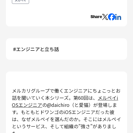
メルペイ
エンジニアリング
Share
エンジニアリング
コーポレートエンジニアリング
セキュリティエンジニアリング
プロダクト・ビジネス
#
エンジニアと立ち話
経営・事業企画
事業開発
カスタマーサービス
営業
マーケティング・PR
メルカリグループで働くエンジニアにちょこっとお
プロダクトマネジメント
話を聞いていく本シリーズ。第60回は、
メルペイi
データアナリティクス
OSエンジニア
の@daichiro（と愛猫）が登場しま
す。もともとドワンゴのiOSエンジニアだった彼
プロダクトデザイン
は、なぜメルペイを選んだのか。そこにはメルペイ
クリエイティブ
というサービス、そして組織の”強さ”がありまし
コーポレート