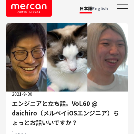
日本語
English
カテゴリーから探す
会社・事業
鹿島アントラーズ
Ads
メルカリ
メルペイ
2021-9-30
メルコイン
エンジニアと立ち話。Vol.60 @
メルカリShops
daichiro（メルペイiOSエンジニア）ち
メルカリR4Dラボ
AI/LLM
ょっとお話いいですか？
職種