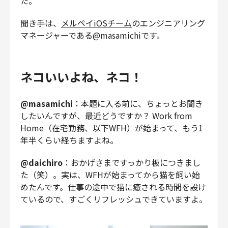
た。
財務・経理
聞き手は、
メルペイiOSチーム
のエンジニアリング
内部監査・リスク
マネージャーである@masamichiです。
法務
人事
セキュリティ・プライバシー
ネコいいよね、ネコ！
@masamichi
：本題に入る前に、ちょっとお聞き
したいんですが、最近どうですか？ Work from
募集中の求人一覧
Home（在宅勤務、以下WFH）が始まって、もう1
年半くらい経ちますよね。
@daichiro
：おかげさまですっかり板につきまし
た（笑）。実は、WFHが始まってから猫を飼い始
めたんです。仕事の途中で猫に癒される時間を設け
ているので、すごくリフレッシュできていますよ。