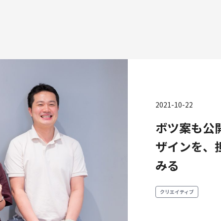
2021-10-22
種
ボツ案も公
エンジニアリング
プロダクト・ビジネス
コーポレー
ザインを、
ンジニアリング
経営・事業企画
みる
財務・経理
ーポレートエンジニアリング
事業開発
内部監査・
キュリティエンジニアリング
カスタマーサービス
法務
クリエイティブ
営業
人事
マーケティング・PR
セキュリテ