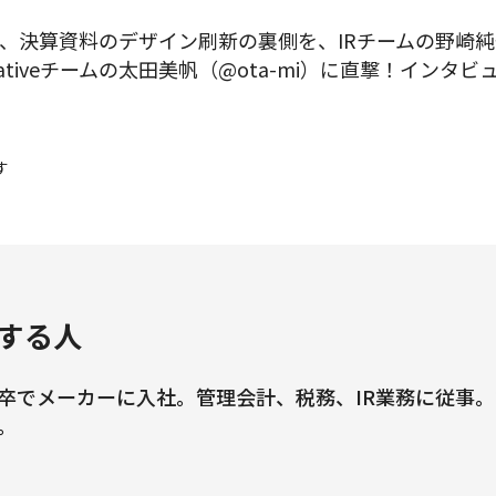
決算資料のデザイン刷新の裏側を、IRチームの野崎純一（
reativeチームの太田美帆（@ota-mi）に直撃！イン
す
する人
卒でメーカーに入社。管理会計、税務、IR業務に従事。2
。