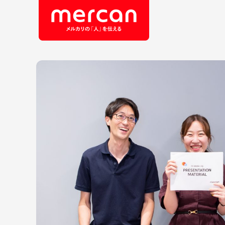
会社・事業
職
カテゴリーから探す
鹿島アントラーズ
Ads
エ
メルカリ
コ
メルペイ
セ
メルコイン
メルカリShops