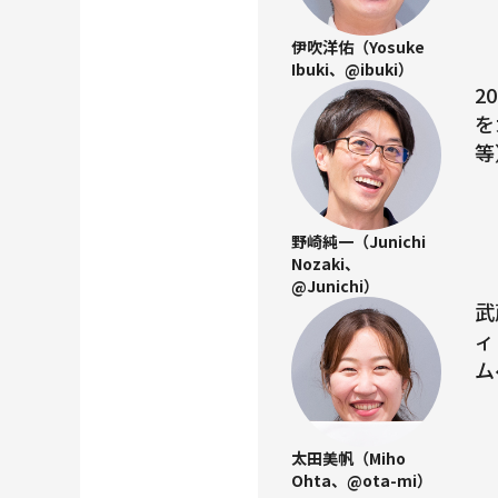
伊吹洋佑（Yosuke
Ibuki、@ibuki）
2
を
等
野崎純一（Junichi
Nozaki、
@Junichi）
武
ィ
ム
太田美帆（Miho
Ohta、@ota-mi）