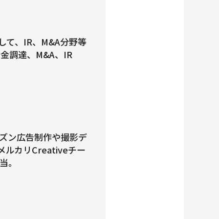
付として、IR、M&A分野等
調達、M&A、IR
ズン広告制作や撮影デ
カリCreativeチー
当。