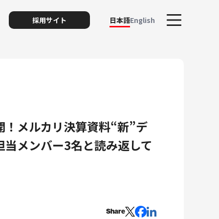
採用サイト
日本語
English
開！メルカリ決算資料“新”デ
ト
担当メンバー3名と読み返して
リスク
Share
ィ・プライバシー