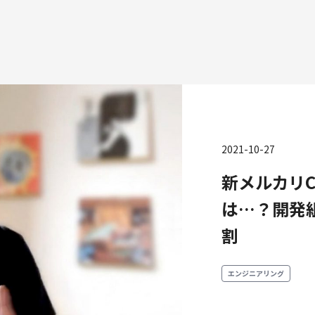
2021-10-27
種
新メルカリC
エンジニアリング
プロダクト・ビジネス
コーポレー
は…？開発
ンジニアリング
経営・事業企画
割
財務・経理
ーポレートエンジニアリング
事業開発
内部監査・
キュリティエンジニアリング
カスタマーサービス
法務
エンジニアリング
営業
人事
マーケティング・PR
セキュリテ