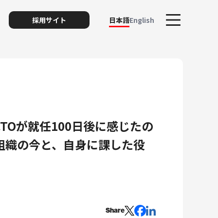
採用サイト
日本語
English
TOが就任100日後に感じたの
ト
組織の今と、自身に課した役
リスク
Share
ィ・プライバシー