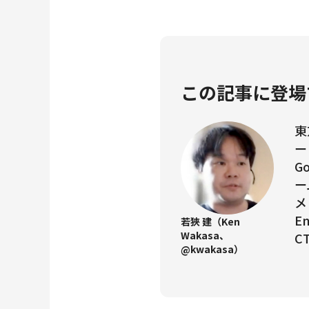
この記事に登場
東
ー
G
ー
メ
E
若狹 建（Ken
Wakasa、
C
@kwakasa）