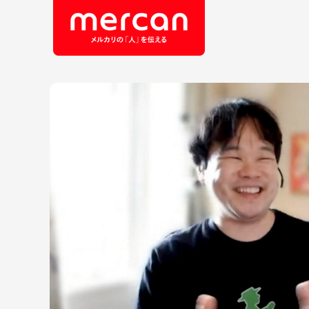
会社・事業
職
カテゴリーから探す
鹿島アントラーズ
Ads
エ
メルカリ
コ
メルペイ
セ
メルコイン
メルカリShops