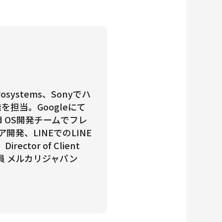
ystems、Sonyでハ
担当。Googleにて
id OS開発チームでフレ
発、LINEでのLINE
tor of Client
役員 メルカリジャパン