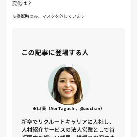
変化は？
財務・経理
内部監査・リスク
※撮影時のみ、マスクを外しています
法務
人事
セキュリティ・プライバシー
この記事に登場する人
募集中の求人一覧
田口 葵（Aoi Taguchi、@aochan）
新卒でリクルートキャリアに入社し、
人材紹介サービスの法人営業として首