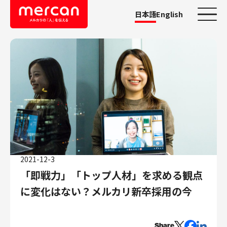
日本語
English
カテゴリーから探す
会社・事業
鹿島アントラーズ
Ads
メルカリ
メルペイ
2021-12-3
メルコイン
「即戦力」「トップ人材」を求める観点
メルカリShops
に変化はない？メルカリ新卒採用の今
メルカリR4Dラボ
AI/LLM
職種
Share