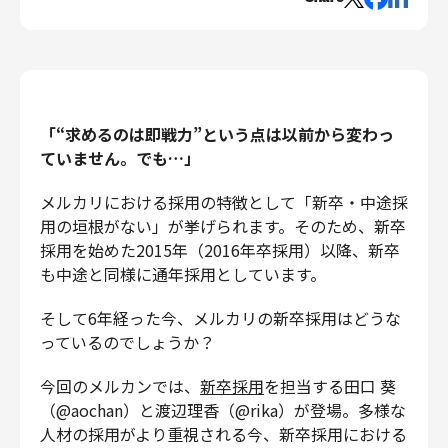
エンジニアリング
エンジニアリング
コーポレートエンジニアリング
セキュリティエンジニアリング
「“求めるのは即戦力”という点は以前から変わっ
プロダクト・ビジネス
ていません。でも…」
経営・事業企画
メルカリにおける採用の特徴として「新卒・中途採
事業開発
用の垣根がない」が挙げられます。そのため、新卒
カスタマーサービス
採用を始めた2015年（2016年卒採用）以降、新卒
営業
も中途と同様に通年採用としています。
マーケティング・PR
そして6年経った今、メルカリの新卒採用はどうな
プロダクトマネジメント
っているのでしょうか？
データアナリティクス
プロダクトデザイン
今回のメルカンでは、
新卒採用
を担当する田口 葵
クリエイティブ
（@aochan）と渡辺理香（@rika）が登場。多様な
コーポレート
人材の採用がより重視される今、新卒採用における