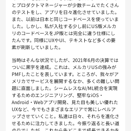
とプロダクトマネージャーが少数チームでたくさん
のテストをし、アプリを日々進化させていました。
また、以前は日本と同じコードベースを使っていま
した。しかし、私が入社する少し前にUS版メルカ
リのコードベースをJP版とは完全に違う仕様にし
たんです。同様にUXやUI、テキストなど多くの要
素が刷新していました。
当時はそんな状況でしたが、2021年6月の決算では
ついに黒字を達成。これは、メルカリUSの強みが
PMFしたことを表しています。ところが、我々がア
メリカでサービスを展開するなか、多くの難しい問
題に直面しました。シームレスなAI/ML統合を実現
するためのエンジニアリング、堅牢なiOS・
Android・Webアプリ開発、見た目も美しい優れた
UXなど、今でもさまざまなエリアで常にレベルア
ップさせていくこと。私達は日々、それらを進化さ
せるために注力してきました。今振り返ると長い道
のりでしたが、これから先どこまで成長できるかを