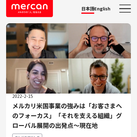
日本語
English
カテゴリーから探す
会社・事業
鹿島アントラーズ
Ads
メルカリ
メルペイ
2022-2-15
メルコイン
メルカリ米国事業の強みは「お客さまへ
メルカリShops
のフォーカス」「それを支える組織」グ
メルカリR4Dラボ
AI/LLM
ローバル展開の出発点〜現在地
職種