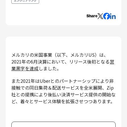
エンジニアリング
エンジニアリング
Share
エンジニアリング
コーポレートエンジニアリング
セキュリティエンジニアリング
プロダクト・ビジネス
経営・事業企画
メルカリの米国事業（以下、メルカリUS）は、
事業開発
2021年の6月決算において、リリース後初となる
営
カスタマーサービス
業黒字を達成
しました。
営業
また2021年はUberとのパートナーシップにより非
マーケティング・PR
接触での同日集荷＆配送サービスを全米展開、Zip
プロダクトマネジメント
社との提携により後払い決済サービス提供の開始な
データアナリティクス
ど、着々とサービス体験を拡張させつつあります。
プロダクトデザイン
クリエイティブ
コーポレート