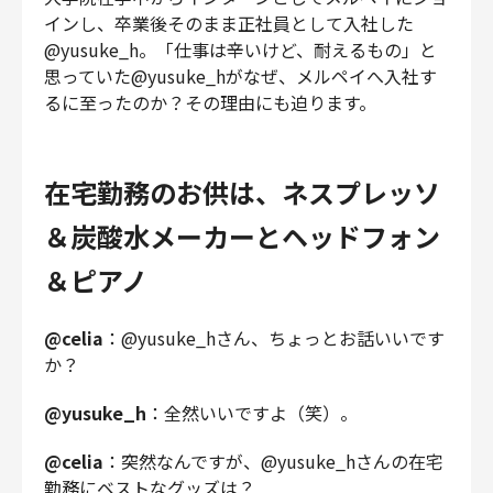
財務・経理
インし、卒業後そのまま正社員として入社した
@yusuke_h。「仕事は辛いけど、耐えるもの」と
内部監査・リスク
思っていた@yusuke_hがなぜ、メルペイへ入社す
法務
るに至ったのか？その理由にも迫ります。
人事
セキュリティ・プライバシー
在宅勤務のお供は、ネスプレッソ
＆炭酸水メーカーとヘッドフォン
募集中の求人一覧
＆ピアノ
@celia
：@yusuke_hさん、ちょっとお話いいです
か？
@yusuke_h
：全然いいですよ（笑）。
@celia
：突然なんですが、@yusuke_hさんの在宅
勤務にベストなグッズは？