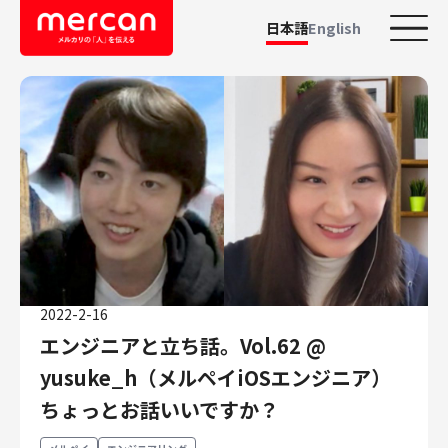
日本語
English
カテゴリーから探す
会社・事業
鹿島アントラーズ
Ads
メルカリ
メルペイ
2022-2-16
メルコイン
エンジニアと立ち話。Vol.62 @
メルカリShops
yusuke_h（メルペイiOSエンジニア）
メルカリR4Dラボ
AI/LLM
ちょっとお話いいですか？
職種