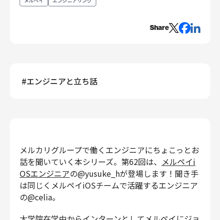
メルペイ
エンジニアリング
エンジニアリング
Share
エンジニアリング
コーポレートエンジニアリング
セキュリティエンジニアリング
プロダクト・ビジネス
#
エンジニアと立ち話
経営・事業企画
事業開発
カスタマーサービス
営業
マーケティング・PR
メルカリグループで働くエンジニアにちょこっとお
プロダクトマネジメント
話を聞いていく本シリーズ。第62回は、
メルペイi
データアナリティクス
OSエンジニア
の@yusuke_hが登場します！聞き手
は同じくメルペイiOSチームで活躍するエンジニア
プロダクトデザイン
の@celia。
クリエイティブ
コーポレート
大学院在学中からインターンとしてメルペイにジョ