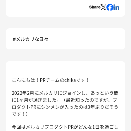
エンジニアリング
Share
エンジニアリング
コーポレートエンジニアリング
セキュリティエンジニアリング
#
メルカリな日々
プロダクト・ビジネス
経営・事業企画
事業開発
カスタマーサービス
営業
こんにちは！PRチームのchikaです！
マーケティング・PR
2022年2月にメルカリにジョインし、あっという間
プロダクトマネジメント
に1ヶ月が過ぎました。（最近知ったのですが、プ
データアナリティクス
ロダクトPRにシンメンが入ったのは3年ぶりだそう
プロダクトデザイン
です！）
クリエイティブ
コーポレート
今回はメルカリプロダクトPRがどんな1日を過ごし