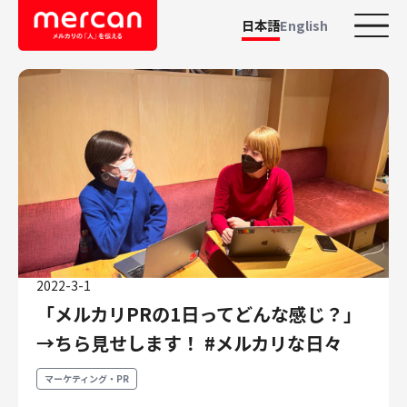
日本語
English
カテゴリーから探す
会社・事業
鹿島アントラーズ
Ads
メルカリ
メルペイ
2022-3-1
メルコイン
「メルカリPRの1日ってどんな感じ？」
メルカリShops
→ちら見せします！ #メルカリな日々
メルカリR4Dラボ
AI/LLM
マーケティング・PR
職種