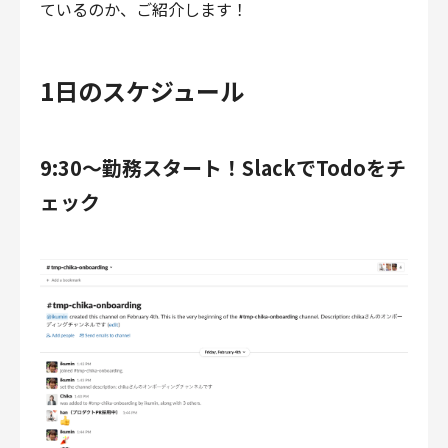
ているのか、ご紹介します！
財務・経理
内部監査・リスク
法務
1日のスケジュール
人事
セキュリティ・プライバシー
9:30〜勤務スタート！SlackでTodoをチ
ェック
募集中の求人一覧