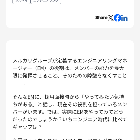
メルペイ
エンジニアリング
エンジニアリング
Share
エンジニアリング
コーポレートエンジニアリング
セキュリティエンジニアリング
プロダクト・ビジネス
経営・事業企画
メルカリグループが定義するエンジニアリングマネ
事業開発
ージャー（EM）の役割は、メンバーの能力を最大
カスタマーサービス
限に発揮させること、そのための障壁をなくすこと
──。
営業
マーケティング・PR
そんな
EM
に、採用面接時から「やってみたい気持
プロダクトマネジメント
ちがある」と話し、現在その役割を担っているメン
データアナリティクス
バーがいます。では、実際にEMをやってみてどう
プロダクトデザイン
だったのでしょうか？いちエンジニア時代に比べて
ギャップは？
クリエイティブ
コーポレート