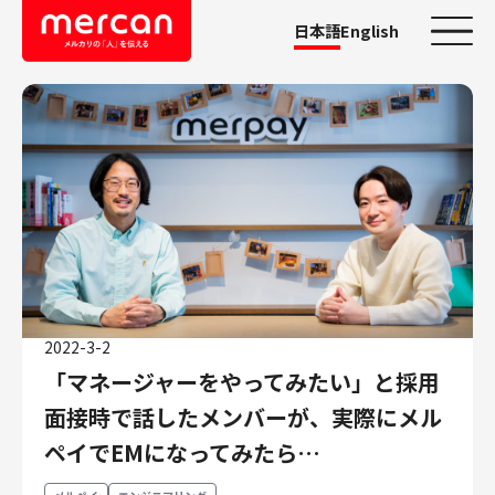
日本語
English
カテゴリーから探す
会社・事業
鹿島アントラーズ
Ads
メルカリ
メルペイ
2022-3-2
メルコイン
「マネージャーをやってみたい」と採用
メルカリShops
面接時で話したメンバーが、実際にメル
メルカリR4Dラボ
AI/LLM
ペイでEMになってみたら…
職種