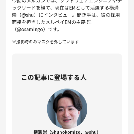
今回のメルカンでは、ソフトウェアエンジニアやテ
財務・経理
ックリードを経て、現在はEMとして活躍する横溝
内部監査・リスク
崇（@shu）にインタビュー。聞き手は、彼の採用
面接を担当したメルペイEMの主森 理
法務
（@osamingo）です。
人事
セキュリティ・プライバシー
※撮影時のみマスクを外しています
募集中の求人一覧
この記事に登場する人
横溝 崇（Shu Yokomizo、@shu）