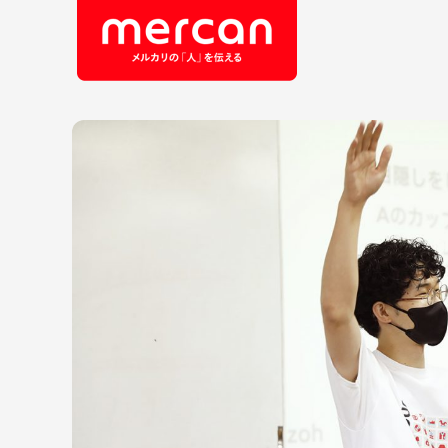
会社・事業
職
カテゴリーから探す
鹿島アントラーズ
Ads
エ
メルカリ
コ
メルペイ
セ
メルコイン
メルカリShops