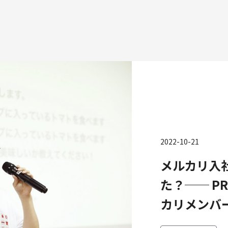
種
2022-10-21
エンジニアリング
プロダクト・ビジネス
コーポレー
メルカリ入
ンジニアリング
経営・事業企画
財務・経理
ーポレートエンジニアリング
事業開発
内部監査・
た？── PR
キュリティエンジニアリング
カスタマーサービス
法務
カリメンバ
営業
人事
マーケティング・PR
セキュリテ