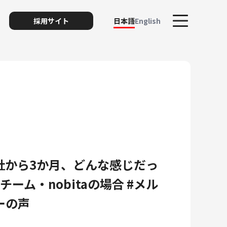
採用サイト
日本語
English
ト
社から3か月、どんな感じだっ
リスク
チーム・nobitaの場合 #メル
ーの声
ィ・プライバシー