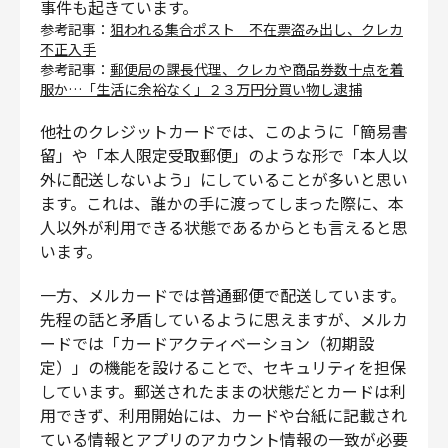
事件も起きています。
参考記事：
狙われる集合ポスト 不在票盗み出し、クレカ
不正入手
参考記事：
郵便局の課長代理、クレカや商品券数十点を着
服か…「生活に余裕なく」２３万円分買い物し逮捕
他社のクレジットカードでは、このように「簡易書
留」や「本人限定受取郵便」のような形で「本人以
外に配送しないよう」にしていることが多いと思い
ます。これは、誰かの手に渡ってしまった際に、本
人以外が利用できる状態であるからとも言えると思
います。
一方、メルカードでは普通郵便で配送しています。
先程の話と矛盾しているように思えますが、メルカ
ードでは「カードアクティベーション（初期設
定）」の機能を設けることで、セキュリティを担保
しています。郵送されたままの状態だとカードは利
用できず、利用開始には、カードや台紙に記載され
ている情報とアプリのアカウント情報の一致が必要