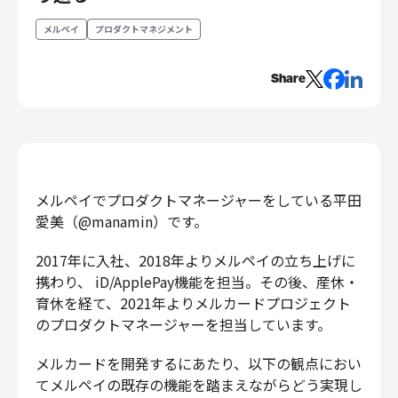
エンジニアリング
メルペイ
プロダクトマネジメント
エンジニアリング
コーポレートエンジニアリング
Share
セキュリティエンジニアリング
プロダクト・ビジネス
経営・事業企画
事業開発
メルペイでプロダクトマネージャーをしている平田
カスタマーサービス
愛美（@manamin）です。
営業
2017年に入社、2018年よりメルペイの立ち上げに
マーケティング・PR
携わり、 iD/ApplePay機能を担当。その後、産休・
プロダクトマネジメント
育休を経て、2021年よりメルカードプロジェクト
データアナリティクス
のプロダクトマネージャーを担当しています。
プロダクトデザイン
クリエイティブ
メルカードを開発するにあたり、以下の観点におい
コーポレート
てメルペイの既存の機能を踏まえながらどう実現し