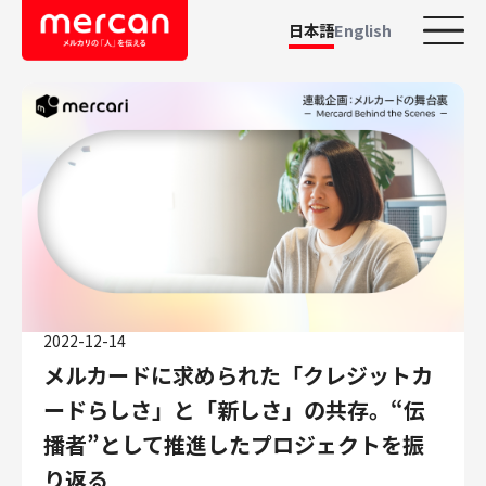
日本語
English
カテゴリーから探す
会社・事業
鹿島アントラーズ
Ads
メルカリ
メルペイ
2022-12-14
メルコイン
メルカードに求められた「クレジットカ
メルカリShops
ードらしさ」と「新しさ」の共存。“伝
メルカリR4Dラボ
AI/LLM
播者”として推進したプロジェクトを振
職種
り返る