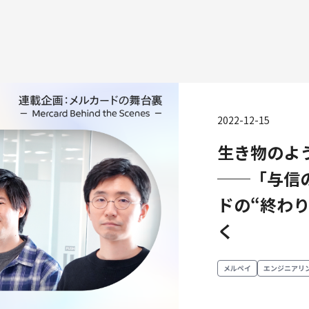
2022-12-15
生き物のよ
種
──「与信
エンジニアリング
プロダクト・ビジネス
コーポレー
ドの“終わ
ンジニアリング
経営・事業企画
く
財務・経理
ーポレートエンジニアリング
事業開発
内部監査・
キュリティエンジニアリング
カスタマーサービス
法務
メルペイ
エンジニアリ
営業
人事
マーケティング・PR
セキュリテ