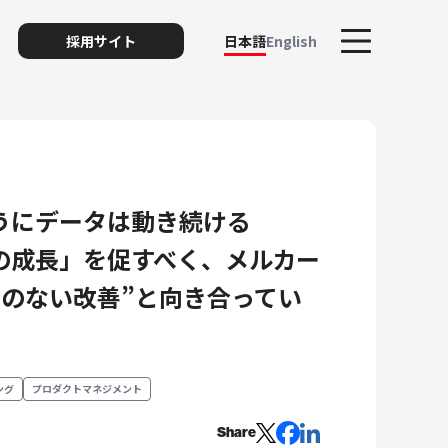
採用サイト
日本語
English
うにデータは動き続ける
の成長」を促すべく、メルカー
ト
りのない改善”と向き合ってい
リスク
ング
プロダクトマネジメント
Share
ィ・プライバシー