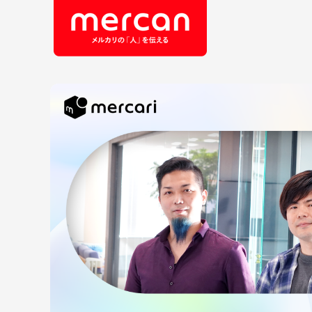
会社・事業
職
カテゴリーから探す
鹿島アントラーズ
Ads
エ
メルカリ
コ
メルペイ
セ
メルコイン
メルカリShops