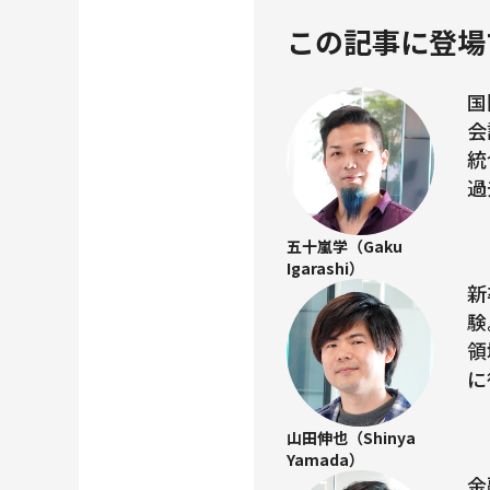
この記事に登場
国
会
統
過
五十嵐学（Gaku
Igarashi）
新
験
領
に
山田伸也（Shinya
Yamada）
金