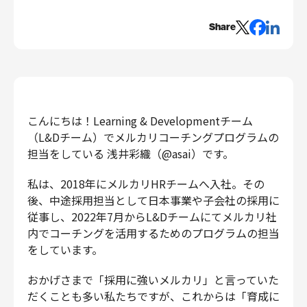
エンジニアリング
Share
エンジニアリング
コーポレートエンジニアリング
セキュリティエンジニアリング
プロダクト・ビジネス
こんにちは！Learning & Developmentチーム
経営・事業企画
（L&Dチーム）でメルカリコーチングプログラムの
事業開発
担当をしている 浅井彩織（@asai）です。
カスタマーサービス
営業
私は、2018年にメルカリHRチームへ入社。その
後、中途採用担当として日本事業や子会社の採用に
マーケティング・PR
従事し、2022年7月からL&Dチームにてメルカリ社
プロダクトマネジメント
内でコーチングを活用するためのプログラムの担当
データアナリティクス
をしています。
プロダクトデザイン
クリエイティブ
おかげさまで「採用に強いメルカリ」と言っていた
コーポレート
だくことも多い私たちですが、これからは「育成に