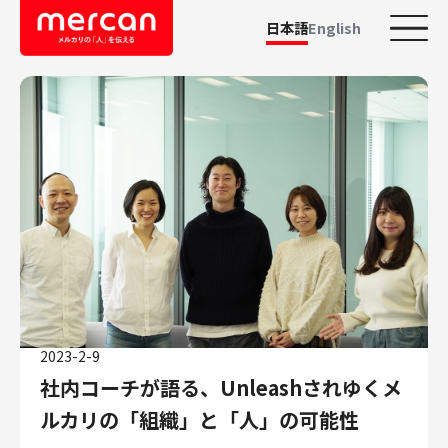
日本語
English
カテゴリーから探す
会社・事業
鹿島アントラーズ
Ads
メルカリ
メルペイ
メルコイン
メルカリShops
2023-2-9
メルカリR4Dラボ
社内コーチが語る、Unleashされゆくメ
AI/LLM
ルカリの「組織」と「人」の可能性
職種