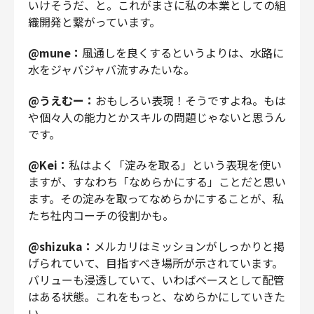
いけそうだ、と。これがまさに私の本業としての組
織開発と繋がっています。
@mune：
風通しを良くするというよりは、水路に
水をジャバジャバ流すみたいな。
@うえむー：
おもしろい表現！そうですよね。もは
や個々人の能力とかスキルの問題じゃないと思うん
です。
@Kei：
私はよく「淀みを取る」という表現を使い
ますが、すなわち「なめらかにする」ことだと思い
ます。その淀みを取ってなめらかにすることが、私
たち社内コーチの役割かも。
@shizuka：
メルカリはミッションがしっかりと掲
げられていて、目指すべき場所が示されています。
バリューも浸透していて、いわばベースとして配管
はある状態。これをもっと、なめらかにしていきた
い。