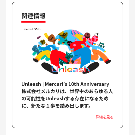
財務・経理
内部監査・リスク
関連情報
法務
人事
セキュリティ・プライバシー
募集中の求人一覧
Unleash | Mercari’s 10th Anniversary
株式会社メルカリは、世界中のあらゆる人
の可能性をUnleashする存在になるため
に、新たな１歩を踏み出します。
詳細を見る