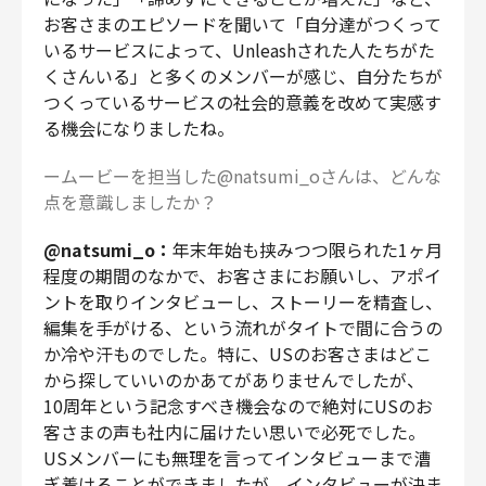
お客さまのエピソードを聞いて「自分達がつくって
いるサービスによって、Unleashされた人たちがた
くさんいる」と多くのメンバーが感じ、自分たちが
つくっているサービスの社会的意義を改めて実感す
る機会になりましたね。
ームービーを担当した@natsumi_oさんは、どんな
点を意識しましたか？
@natsumi_o：
年末年始も挟みつつ限られた1ヶ月
程度の期間のなかで、お客さまにお願いし、アポイ
ントを取りインタビューし、ストーリーを精査し、
編集を手がける、という流れがタイトで間に合うの
か冷や汗ものでした。特に、USのお客さまはどこ
から探していいのかあてがありませんでしたが、
10周年という記念すべき機会なので絶対にUSのお
客さまの声も社内に届けたい思いで必死でした。
USメンバーにも無理を言ってインタビューまで漕
ぎ着けることができましたが、インタビューが決ま