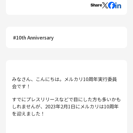
エンジニアリング
Share
エンジニアリング
コーポレートエンジニアリング
セキュリティエンジニアリング
#
10th Anniversary
プロダクト・ビジネス
経営・事業企画
事業開発
カスタマーサービス
営業
みなさん、こんにちは。メルカリ10周年実行委員
会です！
マーケティング・PR
プロダクトマネジメント
すでにプレスリリースなどで目にした方も多いかも
データアナリティクス
しれませんが、2023年2月1日にメルカリは10周年
プロダクトデザイン
を迎えました！
クリエイティブ
コーポレート