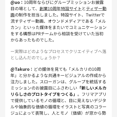
@uo：
10周年ならびにグループミッションお披露
目の場として、
創業10周年特設サイト
と
ティザー動
画
の制作を担当しました。特設サイト、Twitterで
流すティザー動画、オウンドメディアである「メル
カン」といった媒体をまたいでコミュニケーション
をする構想はPRチームから相談を受けていた当初
からあったものでした。
ー実際はどのようなプロセスでクリエイティブへ落
とし込んだのでしょうか？
@Takuro：
どの媒体を見ても「メルカリの10周
年」と分かるような共通キービジュアルの作成から
注力しました。スローガンは、グループを統括する
ミッションのお披露目にふさわしい
「新しいメルカ
リらしさのプロトタイプをつくる」
。フリマアプリ
で提供しているモノの循環と、目に見えないデジタ
ルや抽象的な価値の循環をイラストと写真のコラー
ジュによって表現し、人とモノ（価値）が窓から勢