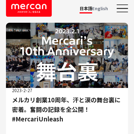
日本語
English
カテゴリーから探す
会社・事業
鹿島アントラーズ
Ads
メルカリ
メルペイ
2023-2-27
メルコイン
メルカリ創業10周年、汗と涙の舞台裏に
メルカリShops
密着。奮闘の記録を全公開！
メルカリR4Dラボ
#MercariUnleash
AI/LLM
職種