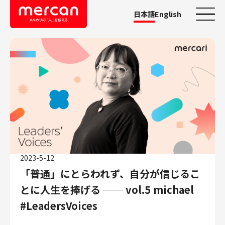
日本語
English
カテゴリーから探す
会社・事業
鹿島アントラーズ
Ads
メルカリ
メルペイ
2023-5-12
メルコイン
「普通」にとらわれず、自分が信じるこ
メルカリShops
とに人生を捧げる ── vol.5 michael
メルカリR4Dラボ
AI/LLM
#LeadersVoices
職種