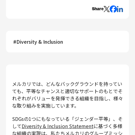
エンジニアリング
Share
エンジニアリング
コーポレートエンジニアリング
セキュリティエンジニアリング
#
Diversity & Inclusion
プロダクト・ビジネス
経営・事業企画
事業開発
カスタマーサービス
営業
メルカリでは、どんなバックグラウンドを持ってい
マーケティング・PR
ても、平等なチャンスと適切なサポートのもとでそ
プロダクトマネジメント
れぞれがバリューを発揮できる組織を目指し、様々
データアナリティクス
な取り組みを実施しています。
プロダクトデザイン
SDGsの1つにもなっている「ジェンダー平等」、そ
クリエイティブ
して
Diversity & Inclusion Statement
に基づく多様
コーポレート
な組織の実現は、私たちメルカリのグループミッシ