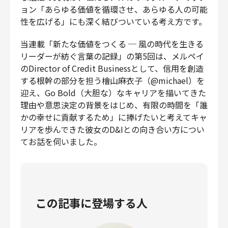
ョン「あらゆる価値を循環させ、あらゆる人の可能
財務・経理
性を広げる」にも深く結びついている考え方です。
内部監査・リスク
法務
当連載「新たな価値をつくる ─ 風の時代を生きる
人事
リーダーが紡ぐ言葉の記録」の第5回は、メルペイ
セキュリティ・プライバシー
のDirector of Credit Businessとして、信用を創造
する根幹の部分を担う檜山麻衣子（@michael）を
迎え、Go Bold（大胆な）なキャリアを描いてきた
理由や意思決定の背景をはじめ、有限の時間を「誰
かの幸せに貢献するため」に捧げたいと考えてキャ
募集中の求人一覧
リアを歩んできた彼女のD&Iとの向き合い方につい
てお話を伺いました。
この記事に登場する人