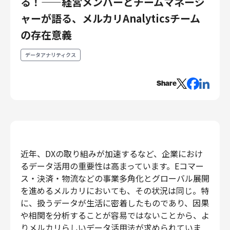
る！——経営メンバーとチームマネージ
エンジニアリング
ャーが語る、メルカリAnalyticsチーム
エンジニアリング
の存在意義
コーポレートエンジニアリング
データアナリティクス
セキュリティエンジニアリング
プロダクト・ビジネス
Share
経営・事業企画
事業開発
カスタマーサービス
営業
マーケティング・PR
近年、DXの取り組みが加速するなど、企業におけ
プロダクトマネジメント
るデータ活用の重要性は高まっています。Eコマー
ス・決済・物流などの事業多角化とグローバル展開
データアナリティクス
を進めるメルカリにおいても、その状況は同じ。特
プロダクトデザイン
に、扱うデータが生活に密着したものであり、因果
クリエイティブ
や相関を分析することが容易ではないことから、よ
コーポレート
りメルカリらしいデータ活用法が求められていま