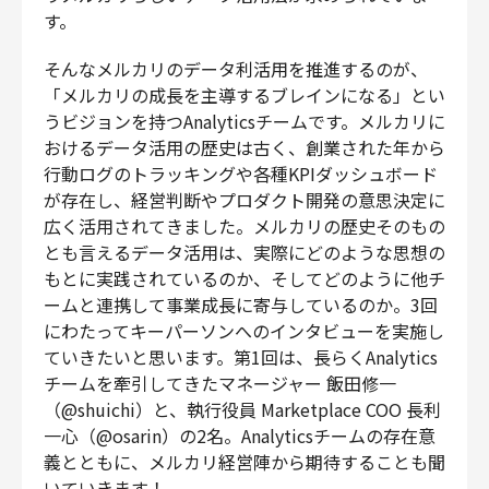
す。
財務・経理
内部監査・リスク
そんなメルカリのデータ利活用を推進するのが、
法務
「メルカリの成長を主導するブレインになる」とい
人事
うビジョンを持つAnalyticsチームです。メルカリに
セキュリティ・プライバシー
おけるデータ活用の歴史は古く、創業された年から
行動ログのトラッキングや各種KPIダッシュボード
が存在し、経営判断やプロダクト開発の意思決定に
広く活用されてきました。メルカリの歴史そのもの
とも言えるデータ活用は、実際にどのような思想の
募集中の求人一覧
もとに実践されているのか、そしてどのように他チ
ームと連携して事業成長に寄与しているのか。3回
にわたってキーパーソンへのインタビューを実施し
ていきたいと思います。第1回は、長らくAnalytics
チームを牽引してきたマネージャー 飯田修一
（@shuichi）と、執行役員 Marketplace COO 長利
一心（@osarin）の2名。Analyticsチームの存在意
義とともに、メルカリ経営陣から期待することも聞
いていきます！