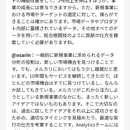
トの機能改善をして、2%売上を伸ばすほうが、事
業の成長には寄与できますから。ただ、新規事業に
おける市場やターゲットの選定に対して、僕らがで
きることは確かにあります。市場データやプロダク
ト内部に蓄積されているデータ、その他すべてのデ
ータを用いて、総合格闘技のように貢献の仕方を模
索していく必要がありますね。
@osarin：
一般的に新規事業に求められるデータ
分析の役割は、新しい市場機会を見つけることで
す。でも、メルカリにおいてはもう少し複雑だと思
います。10年間もサービスを継続してきたので、ほ
とんどの市場機会はすでに見つけているし、なんら
か試してもきている。メルカリがこれから注力しよ
うとしている新規事業のなかにも、まったく新しい
アイデアではないものもあります。そこで大切なの
は、過去に試したアイデアをそれ以上に成功させる
ための、適切なタイミングを見極めたり、最適な実
行の仕方を考案することです。Analyticsチームには