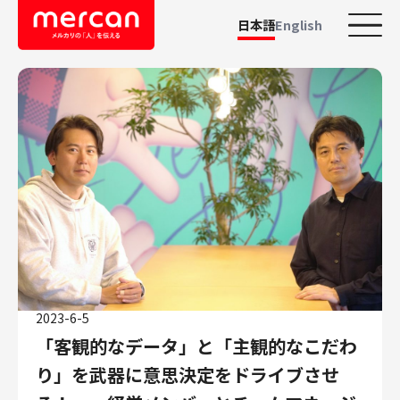
日本語
English
カテゴリーから探す
会社・事業
鹿島アントラーズ
Ads
メルカリ
メルペイ
メルコイン
メルカリShops
2023-6-5
メルカリR4Dラボ
「客観的なデータ」と「主観的なこだわ
AI/LLM
り」を武器に意思決定をドライブさせ
職種